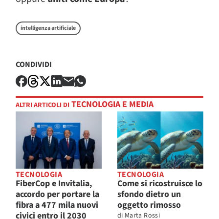
intelligenza artificiale
CONDIVIDI
TECNOLOGIA E MEDIA
ALTRI ARTICOLI DI
TECNOLOGIA
TECNOLOGIA
FiberCop e Invitalia,
Come si ricostruisce lo
accordo per portare la
sfondo dietro un
fibra a 477 mila nuovi
oggetto rimosso
civici entro il 2030
di
Marta Rossi