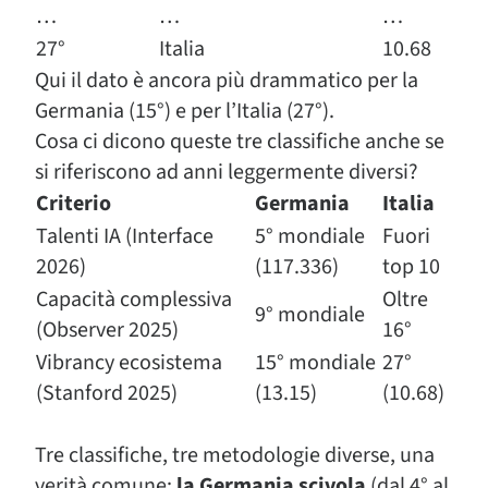
…
…
…
27°
Italia
10.68
Qui il dato è ancora più drammatico per la
Germania (15°) e per l’Italia (27°).
Cosa ci dicono queste tre classifiche anche se
si riferiscono ad anni leggermente diversi?
Criterio
Germania
Italia
Talenti IA (Interface
5° mondiale
Fuori
2026)
(117.336)
top 10
Capacità complessiva
Oltre
9° mondiale
(Observer 2025)
16°
Vibrancy ecosistema
15° mondiale
27°
(Stanford 2025)
(13.15)
(10.68)
Tre classifiche, tre metodologie diverse, una
verità comune:
la Germania scivola
(dal 4° al