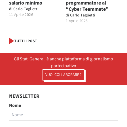
salario minimo
programmatore al
“Cyber Teammate”
di
Carlo Taglietti
11 Aprile 2026
di
Carlo Taglietti
1 Aprile 2026
TUTTI I POST
Gli Stati Generali è anche piattaforma di giornalismo
partecipativo
VUOI COLLABORARE ?
NEWSLETTER
Nome