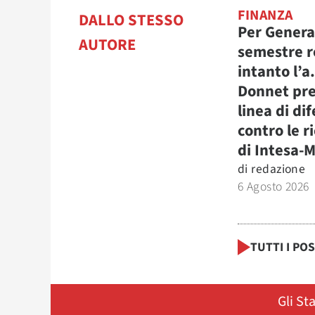
FINANZA
DALLO STESSO
Per Genera
AUTORE
semestre r
intanto l’a
Donnet pre
linea di di
contro le r
di Intesa-
di
redazione
6 Agosto 2026
TUTTI I PO
Gli St