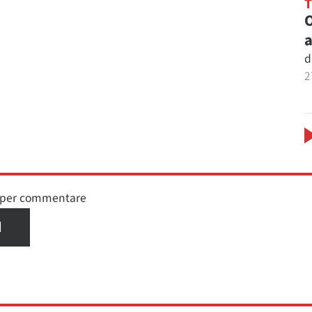
O
a
d
2
n per commentare
I