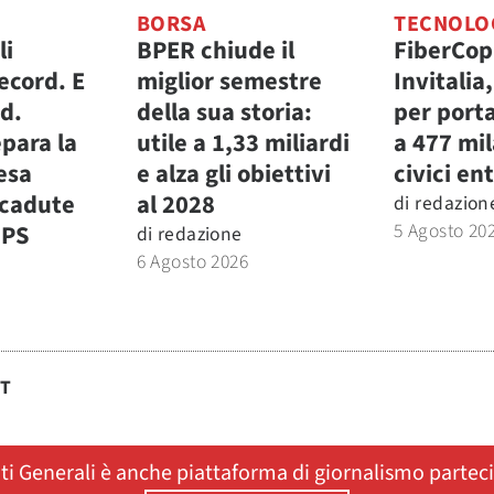
BORSA
TECNOLO
li
BPER chiude il
FiberCop
ecord. E
miglior semestre
Invitalia
.d.
della sua storia:
per porta
para la
utile a 1,33 miliardi
a 477 mi
fesa
e alza gli obiettivi
civici ent
icadute
al 2028
di
redazion
5 Agosto 20
MPS
di
redazione
6 Agosto 2026
ST
ati Generali è anche piattaforma di giornalismo partec