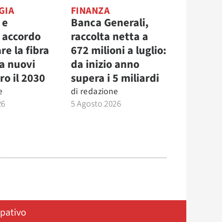
GIA
FINANZA
 e
Banca Generali,
, accordo
raccolta netta a
re la fibra
672 milioni a luglio:
la nuovi
da inizio anno
ro il 2030
supera i 5 miliardi
e
di
redazione
26
5 Agosto 2026
ipativo