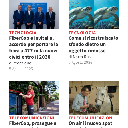
TECNOLOGIA
TECNOLOGIA
FiberCop e Invitalia,
Come si ricostruisce lo
accordo per portare la
sfondo dietro un
fibra a 477 mila nuovi
oggetto rimosso
civici entro il 2030
di
Marta Rossi
5 Agosto 2026
di
redazione
5 Agosto 2026
TELECOMUNICAZIONI
TELECOMUNICAZIONI
FiberCop, prosegue a
On air il nuovo spot