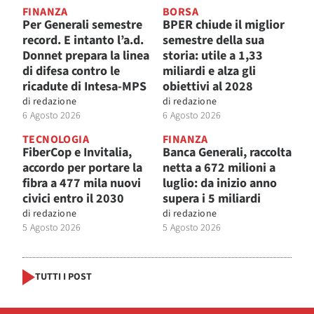
FINANZA
BORSA
Per Generali semestre
BPER chiude il miglior
record. E intanto l’a.d.
semestre della sua
Donnet prepara la linea
storia: utile a 1,33
di difesa contro le
miliardi e alza gli
ricadute di Intesa-MPS
obiettivi al 2028
di
redazione
di
redazione
6 Agosto 2026
6 Agosto 2026
TECNOLOGIA
FINANZA
FiberCop e Invitalia,
Banca Generali, raccolta
accordo per portare la
netta a 672 milioni a
fibra a 477 mila nuovi
luglio: da inizio anno
civici entro il 2030
supera i 5 miliardi
di
redazione
di
redazione
5 Agosto 2026
5 Agosto 2026
TUTTI I POST