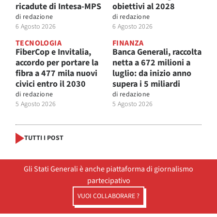
ricadute di Intesa-MPS
obiettivi al 2028
di
redazione
di
redazione
6 Agosto 2026
6 Agosto 2026
TECNOLOGIA
FINANZA
FiberCop e Invitalia,
Banca Generali, raccolta
accordo per portare la
netta a 672 milioni a
fibra a 477 mila nuovi
luglio: da inizio anno
civici entro il 2030
supera i 5 miliardi
di
redazione
di
redazione
5 Agosto 2026
5 Agosto 2026
TUTTI I POST
Gli Stati Generali è anche piattaforma di giornalismo
partecipativo
VUOI COLLABORARE ?