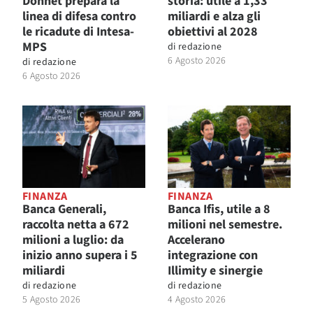
Donnet prepara la
storia: utile a 1,33
linea di difesa contro
miliardi e alza gli
le ricadute di Intesa-
obiettivi al 2028
MPS
di
redazione
6 Agosto 2026
di
redazione
6 Agosto 2026
FINANZA
FINANZA
Banca Generali,
Banca Ifis, utile a 8
raccolta netta a 672
milioni nel semestre.
milioni a luglio: da
Accelerano
inizio anno supera i 5
integrazione con
miliardi
Illimity e sinergie
di
redazione
di
redazione
5 Agosto 2026
4 Agosto 2026