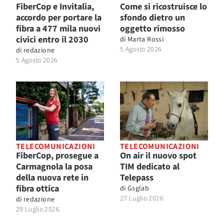
FiberCop e Invitalia,
Come si ricostruisce lo
accordo per portare la
sfondo dietro un
fibra a 477 mila nuovi
oggetto rimosso
civici entro il 2030
di
Marta Rossi
5 Agosto 2026
di
redazione
5 Agosto 2026
TELECOMUNICAZIONI
TELECOMUNICAZIONI
FiberCop, prosegue a
On air il nuovo spot
Carmagnola la posa
TIM dedicato al
della nuova rete in
Telepass
fibra ottica
di
Gsglab
27 Luglio 2026
di
redazione
29 Luglio 2026