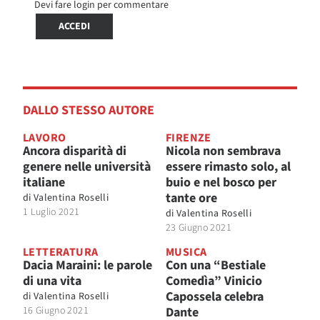
Devi fare login per commentare
ACCEDI
DALLO STESSO AUTORE
LAVORO
FIRENZE
Ancora disparità di
Nicola non sembrava
genere nelle università
essere rimasto solo, al
italiane
buio e nel bosco per
tante ore
di
Valentina Roselli
1 Luglio 2021
di
Valentina Roselli
23 Giugno 2021
LETTERATURA
MUSICA
Dacia Maraini: le parole
Con una “Bestiale
di una vita
Comedìa” Vinicio
Capossela celebra
di
Valentina Roselli
16 Giugno 2021
Dante