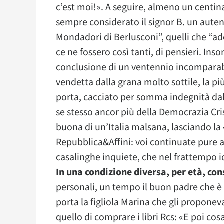
c’est moi!». A seguire, almeno un centina
sempre considerato il signor B. un autent
Mondadori di Berlusconi”, quelli che “ade
ce ne fossero così tanti, di pensieri. In
conclusione di un ventennio incomparabile
vendetta dalla grana molto sottile, la p
porta, cacciato per somma indegnità dal
se stesso ancor più della Democrazia Cris
buona di un’Italia malsana, lasciando la
Repubblica&Affini: voi continuate pure a
casalinghe inquiete, che nel frattempo io
In una condizione diversa, per età, co
personali, un tempo il buon padre che 
porta la figliola Marina che gli proponev
quello di comprare i libri Rcs: «E poi co