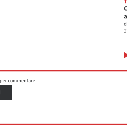
O
a
d
2
n per commentare
I