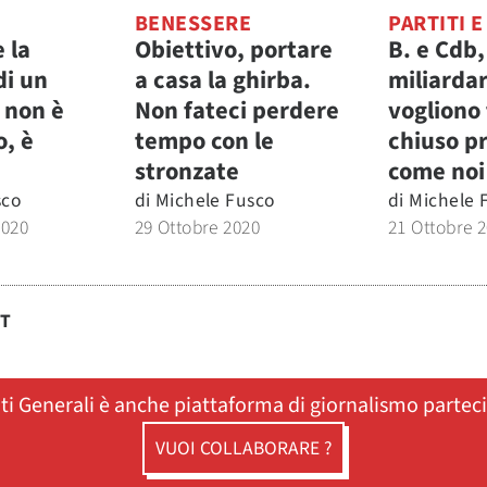
BENESSERE
PARTITI E
e la
Obiettivo, portare
B. e Cdb,
di un
a casa la ghirba.
miliardar
a non è
Non fateci perdere
vogliono
o, è
tempo con le
chiuso p
stronzate
come noi
sco
di
Michele Fusco
di
Michele 
2020
29 Ottobre 2020
21 Ottobre 
ST
ati Generali è anche piattaforma di giornalismo partec
VUOI COLLABORARE ?