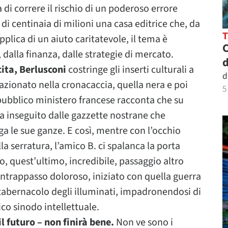
 di correre il rischio di un poderoso errore
 di centinaia di milioni una casa editrice che, da
plica di un aiuto caritatevole, il tema è
C
dalla finanza, dalle strategie di mercato.
d
cita, Berlusconi
costringe gli inserti culturali a
d
stazionato nella cronacaccia, quella nera e poi
5
 pubblico ministero francese racconta che su
a inseguito dalle gazzette nostrane che
 le sue ganze. E così, mentre con l’occhio
a serratura, l’amico B. ci spalanca la porta
do, quest’ultimo, incredibile, passaggio altro
contrappasso doloroso, iniziato con quella guerra
il tabernacolo degli illuminati, impadronendosi di
ico sinodo intellettuale.
 futuro – non finirà bene.
Non ve sono i