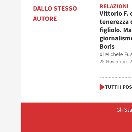
RELAZIONI
DALLO STESSO
Vittorio F. 
AUTORE
tenerezza 
figliolo. M
giornalism
Boris
di
Michele Fu
28 Novembre 
TUTTI I PO
Gli St