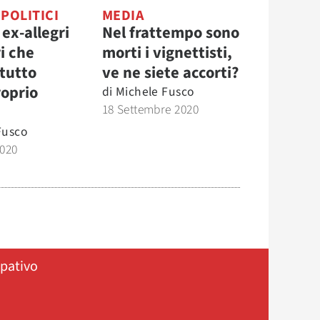
 POLITICI
MEDIA
 ex-allegri
Nel frattempo sono
i che
morti i vignettisti,
 tutto
ve ne siete accorti?
roprio
di
Michele Fusco
18 Settembre 2020
Fusco
2020
ipativo