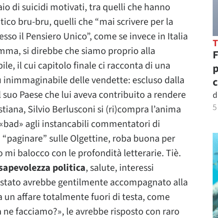
io di suicidi motivati, tra quelli che hanno
ico bru-bru, quelli che “mai scrivere per la
sso il Pensiero Unico”, come se invece in Italia
somma, si direbbe che siamo proprio alla
F
, il cui capitolo finale ci racconta di una
p
iù inimmaginabile delle vendette: escluso dalla
c
 suo Paese che lui aveva contribuito a rendere
d
5
tiana, Silvio Berlusconi si (ri)compra l’anima
 «bad» agli instancabili commentatori di
 “paginare” sulle Olgettine, roba buona per
 mi balocco con le profondità letterarie. Tiè.
nsapevolezza politica
, salute, interessi
è stato avrebbe gentilmente accompagnato alla
a un affare totalmente fuori di testa, come
sa ne facciamo?», le avrebbe risposto con raro