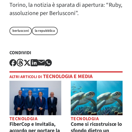
Torino, la notizia è sparata di apertura: “Ruby,
assoluzione per Berlusconi”.
berlusconi
la repubblica
CONDIVIDI
TECNOLOGIA E MEDIA
ALTRI ARTICOLI DI
TECNOLOGIA
TECNOLOGIA
FiberCop e Invitalia,
Come si ricostruisce lo
accordo per portare la
sfondo dietro un