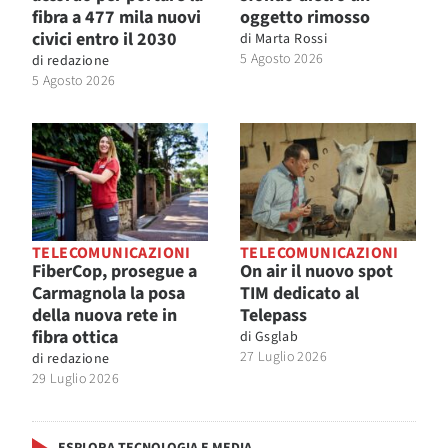
fibra a 477 mila nuovi
oggetto rimosso
civici entro il 2030
di
Marta Rossi
5 Agosto 2026
di
redazione
5 Agosto 2026
TELECOMUNICAZIONI
TELECOMUNICAZIONI
FiberCop, prosegue a
On air il nuovo spot
Carmagnola la posa
TIM dedicato al
della nuova rete in
Telepass
fibra ottica
di
Gsglab
27 Luglio 2026
di
redazione
29 Luglio 2026
ESPLORA TECNOLOGIA E MEDIA