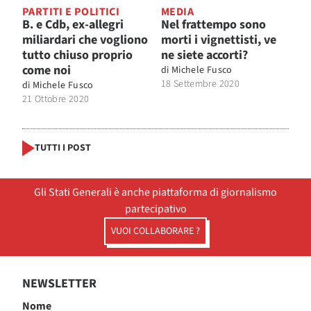
PARTITI E POLITICI
MEDIA
B. e Cdb, ex-allegri
Nel frattempo sono
miliardari che vogliono
morti i vignettisti, ve
tutto chiuso proprio
ne siete accorti?
come noi
di
Michele Fusco
18 Settembre 2020
di
Michele Fusco
21 Ottobre 2020
TUTTI I POST
Gli Stati Generali è anche piattaforma di giornalismo
partecipativo
VUOI COLLABORARE ?
NEWSLETTER
Nome