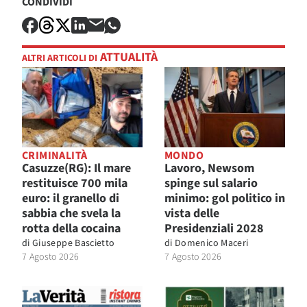
CONDIVIDI
ATTUALITÀ
ALTRI ARTICOLI DI
CRIMINALITÀ
MONDO
Casuzze(RG): Il mare
Lavoro, Newsom
restituisce 700 mila
spinge sul salario
euro: il granello di
minimo: gol politico in
sabbia che svela la
vista delle
rotta della cocaina
Presidenziali 2028
di
Giuseppe Bascietto
di
Domenico Maceri
7 Agosto 2026
7 Agosto 2026