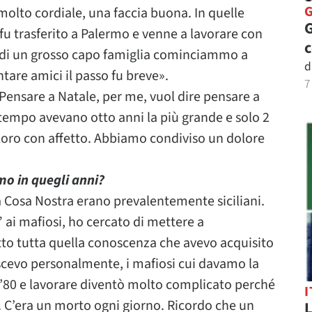
olto cordiale, una faccia buona. In quelle
G
u trasferito a Palermo e venne a lavorare con
to di un grosso capo famiglia cominciammo a
d
tare amici il passo fu breve».
7
Pensare a Natale, per me, vuol dire pensare a
al tempo avevano otto anni la più grande e solo 2
 loro con affetto. Abbiamo condiviso un dolore
rmo in quegli anni?
da Cosa Nostra erano prevalentemente siciliani.
ai mafiosi, ho cercato di mettere a
otto tutta quella conoscenza che avevo acquisito
cevo personalmente, i mafiosi cui davamo la
i ’80 e lavorare diventò molto complicato perché
I
. C’era un morto ogni giorno. Ricordo che un
L