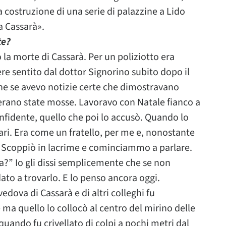
 costruzione di una serie di palazzine a Lido
a Cassarà».
te?
la morte di Cassarà. Per un poliziotto era
ere sentito dal dottor Signorino subito dopo il
he se avevo notizie certe che dimostravano
i erano state mosse. Lavoravo con Natale fianco a
nfidente, quello che poi lo accusò. Quando lo
ari. Era come un fratello, per me e, nonostante
a. Scoppiò in lacrime e cominciammo a parlare.
a?” Io gli dissi semplicemente che se non
ato a trovarlo. E lo penso ancora oggi.
dova di Cassarà e di altri colleghi fu
e ma quello lo collocò al centro del mirino delle
quando fu crivellato di colpi a pochi metri dal