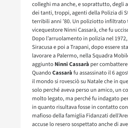
colleghi ma anche, e soprattutto, degli 
dei tanti, troppi, agenti della Polizia di
terribili anni ’80. Un poliziotto infiltrato
vicequestore Ninni Cassarà, che fu uccis
Dopo l’arruolamento in polizia nel 1972, 
Siracusa e poi a Trapani, dopo essere sta
lavorare a Palermo, nella Squadra Mobile
aggiunto
Ninni Cassarà
per combattere 
Quando
Cassarà
fu assassinato il 6 ago
il mondo si rovesciò su Natale che in qu
solo perché aveva perso un amico, un col
molto legato, ma perché fu indagato per 
in quanto risultava fosse in contatto con
mafioso della famiglia Fidanzati dell’Aren
accuse lo resero sospettato anche di aver