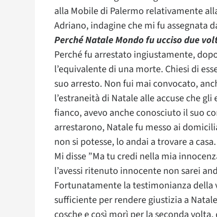
alla Mobile di Palermo relativamente alla
Adriano, indagine che mi fu assegnata d
Perché Natale Mondo fu ucciso due vol
Perché fu arrestato ingiustamente, dopo 
l’equivalente di una morte. Chiesi di ess
suo arresto. Non fui mai convocato, anc
l’estraneità di Natale alle accuse che gl
fianco, avevo anche conosciuto il suo co
arrestarono, Natale fu messo ai domicili
non si potesse, lo andai a trovare a cas
Mi disse ”Ma tu credi nella mia innocenz
l’avessi ritenuto innocente non sarei and
Fortunatamente la testimonianza della ve
sufficiente per rendere giustizia a Natal
cosche e così morì per la seconda volta, 