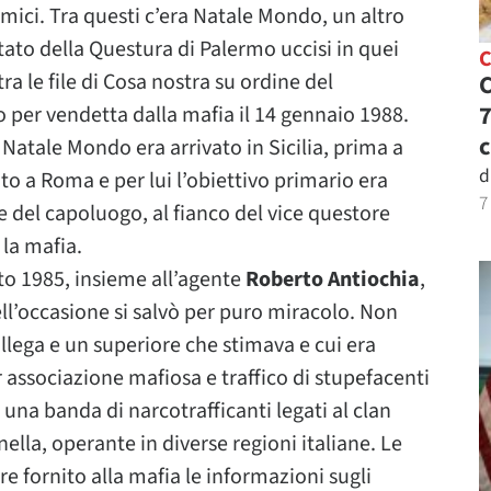
amici. Tra questi c’era Natale Mondo, un altro
 Stato della Questura di Palermo uccisi in quei
C
 tra le file di Cosa nostra su ordine del
C
7
o per vendetta dalla mafia il 14 gennaio 1988.
c
Natale Mondo era arrivato in Sicilia, prima a
d
to a Roma e per lui l’obiettivo primario era
7
 del capoluogo, al fianco del vice questore
la mafia.
sto 1985, insieme all’agente
Roberto Antiochia
,
ell’occasione si salvò per puro miracolo. Non
lega e un superiore che stimava e cui era
associazione mafiosa e traffico di stupefacenti
 una banda di narcotrafficanti legati al clan
ella, operante in diverse regioni italiane. Le
e fornito alla mafia le informazioni sugli