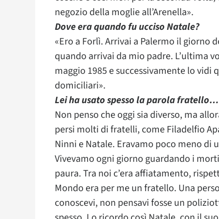
negozio della moglie all’Arenella».
Dove era quando fu ucciso Natale?
«Ero a Forlì. Arrivai a Palermo il giorno
quando arrivai da mio padre. L’ultima vol
maggio 1985 e successivamente lo vidi q
domiciliari».
Lei ha usato spesso la parola fratello…
Non penso che oggi sia diverso, ma allor
persi molti di fratelli, come Filadelfio A
Ninni e Natale. Eravamo poco meno di un
Vivevamo ogni giorno guardando i morti
paura. Tra noi c’era affiatamento, rispet
Mondo era per me un fratello. Una perso
conoscevi, non pensavi fosse un poliziott
spesso. Lo ricordo così Natale, con il su