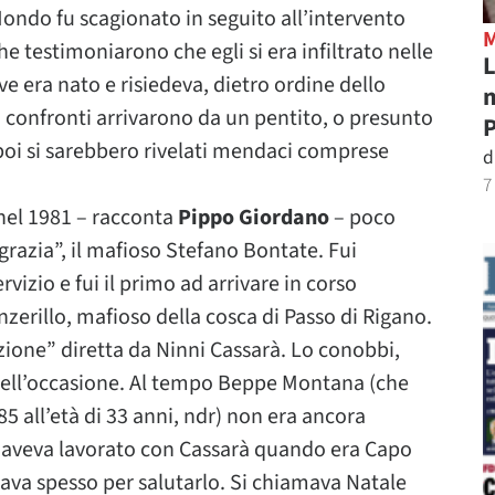
ondo fu scagionato in seguito all’intervento
che testimoniarono che egli si era infiltrato nelle
L
e era nato e risiedeva, dietro ordine dello
m
 confronti arrivarono da un pentito, o presunto
P
poi si sarebbero rivelati mendaci comprese
d
7
 nel 1981 – racconta
Pippo Giordano
– poco
agrazia”, il mafioso Stefano Bontate. Fui
rvizio e fui il primo ad arrivare in corso
zerillo, mafioso della cosca di Passo di Rigano.
ezione” diretta da Ninni Cassarà. Lo conobbi,
 quell’occasione. Al tempo Beppe Montana (che
985 all’età di 33 anni, ndr) non era ancora
he aveva lavorato con Cassarà quando era Capo
sava spesso per salutarlo. Si chiamava Natale