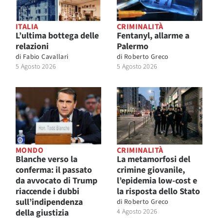
ITALIA
CRIMINALITÀ
L’ultima bottega delle
Fentanyl, allarme a
relazioni
Palermo
di
Fabio Cavallari
di
Roberto Greco
5 Agosto 2026
5 Agosto 2026
MONDO
CRIMINALITÀ
Blanche verso la
La metamorfosi del
conferma: il passato
crimine giovanile,
da avvocato di Trump
l’epidemia low-cost e
riaccende i dubbi
la risposta dello Stato
sull’indipendenza
di
Roberto Greco
della giustizia
4 Agosto 2026