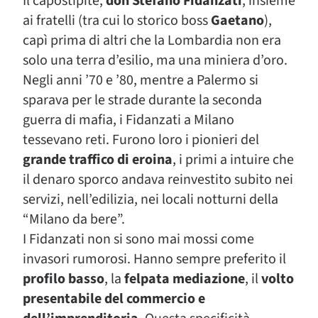
Il capostipite,
d
on Stefano Fidanzati
, insieme
ai fratelli (tra cui lo storico boss
Gaetano
),
capì prima di altri che la Lombardia non era
solo una terra d’esilio, ma una miniera d’oro.
Negli anni ’70 e ’80, mentre a Palermo si
sparava per le strade durante la seconda
guerra di mafia, i Fidanzati a Milano
tessevano reti. Furono loro i pionieri del
grande traffico di eroina
, i primi a intuire che
il denaro sporco andava reinvestito subito nei
servizi, nell’edilizia, nei locali notturni della
“Milano da bere”.
I Fidanzati non si sono mai mossi come
invasori rumorosi. Hanno sempre preferito il
profilo basso
, la
felpata mediazione
, il
volto
presentabile del commercio e