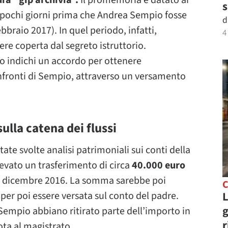
ura “gip archivia”.
Il promemoria è datato ai
s
a pochi giorni prima che Andrea Sempio fosse
d
ebbraio 2017). In quel periodo, infatti,
4
re coperta dal segreto istruttorio.
o indichi un accordo per ottenere
nfronti di Sempio, attraverso un versamento
ulla catena dei flussi
ate svolte analisi patrimoniali sui conti della
levato un trasferimento di circa
40.000 euro
à a dicembre 2016. La somma sarebbe poi
C
L
 per poi essere versata sul conto del padre.
g
i Sempio abbiano ritirato parte dell’importo in
r
ota al magistrato.