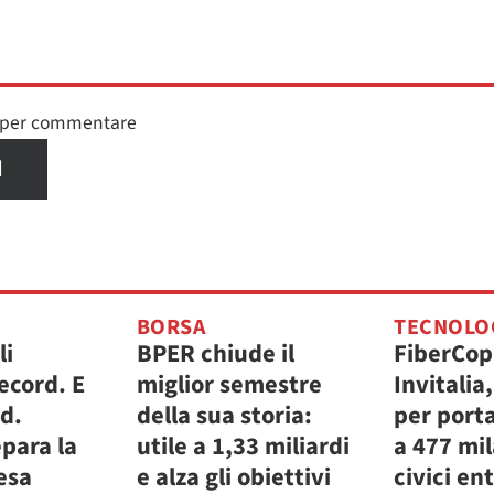
n per commentare
I
BORSA
TECNOLO
li
BPER chiude il
FiberCop
ecord. E
miglior semestre
Invitalia
.d.
della sua storia:
per porta
para la
utile a 1,33 miliardi
a 477 mi
fesa
e alza gli obiettivi
civici ent