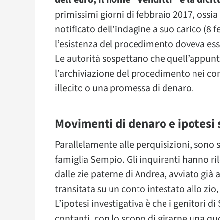
dell’euro, il nome “Venditti” e la dicit
primissimi giorni di febbraio 2017, ossi
notificato dell’indagine a suo carico (8 f
l’esistenza del procedimento doveva esse
Le autorità sospettano che quell’appunt
l’archiviazione del procedimento nei co
illecito o una promessa di denaro.
Movimenti di denaro e ipotesi s
Parallelamente alle perquisizioni, sono st
famiglia Sempio. Gli inquirenti hanno ri
dalle zie paterne di Andrea, avviato gi
transitata su un conto intestato allo zio,
L’ipotesi investigativa è che i genitori d
contanti, con lo scopo di girarne una qu