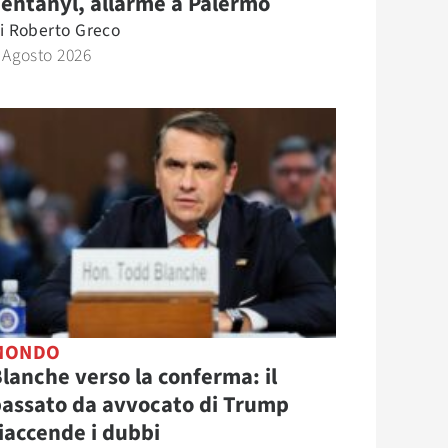
entanyl, allarme a Palermo
i
Roberto Greco
 Agosto 2026
MONDO
lanche verso la conferma: il
assato da avvocato di Trump
iaccende i dubbi