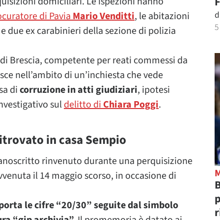
F
uisizioni domiciliari. Le ispezioni hanno
d
ocuratore di Pavia
Mario Venditti
, le abitazioni
5
e due ex carabinieri della sezione di polizia
 di Brescia, competente per reati commessi da
risce nell’ambito di un’inchiesta che vede
sa di
corruzione in atti giudiziari
, ipotesi
nvestigativo sul
delitto di
Chiara Poggi
.
itrovato in casa Sempio
manoscritto rinvenuto durante una perquisizione
vvenuta il 14 maggio scorso, in occasione di
B
p
riporta le cifre “20/30” seguite dal simbolo
r