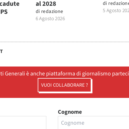
icadute
al 2028
di
redazion
5 Agosto 20
MPS
di
redazione
6 Agosto 2026
ST
ati Generali è anche piattaforma di giornalismo partec
VUOI COLLABORARE ?
Cognome