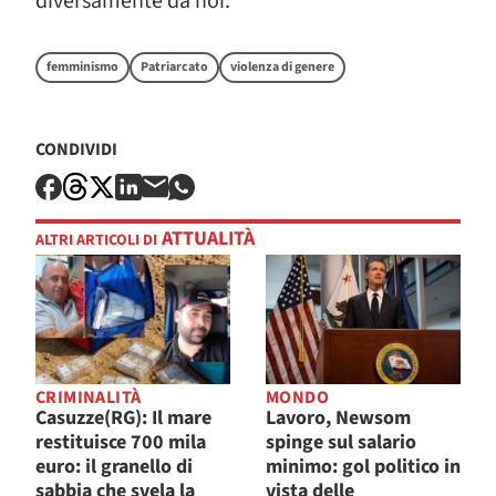
diversamente da noi.
femminismo
Patriarcato
violenza di genere
CONDIVIDI
ATTUALITÀ
ALTRI ARTICOLI DI
CRIMINALITÀ
MONDO
Casuzze(RG): Il mare
Lavoro, Newsom
restituisce 700 mila
spinge sul salario
euro: il granello di
minimo: gol politico in
sabbia che svela la
vista delle