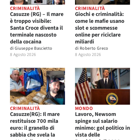
CRIMINALITÀ
CRIMINALITÀ
Casuzze (RG) – Il mare
Giochi e criminalità:
è troppo visibile:
come le mafie usano
Santa Croce diventa il
slot e scommesse
terminale nascosto
online per riciclare
della cocaina
miliardi
di
Giuseppe Bascietto
di
Roberto Greco
8 Agosto 2026
8 Agosto 2026
CRIMINALITÀ
MONDO
Casuzze(RG): Il mare
Lavoro, Newsom
restituisce 700 mila
spinge sul salario
euro: il granello di
minimo: gol politico in
sabbia che svela la
vista delle