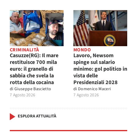
CRIMINALITÀ
MONDO
Casuzze(RG): Il mare
Lavoro, Newsom
restituisce 700 mila
spinge sul salario
euro: il granello di
minimo: gol politico in
sabbia che svela la
vista delle
rotta della cocaina
Presidenziali 2028
di
Giuseppe Bascietto
di
Domenico Maceri
7 Agosto 2026
7 Agosto 2026
ESPLORA ATTUALITÀ