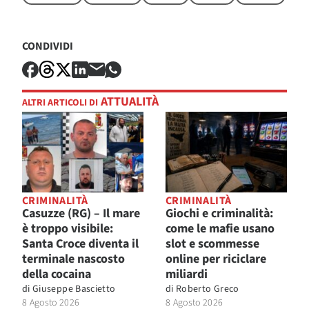
CONDIVIDI
ATTUALITÀ
ALTRI ARTICOLI DI
CRIMINALITÀ
CRIMINALITÀ
Casuzze (RG) – Il mare
Giochi e criminalità:
è troppo visibile:
come le mafie usano
Santa Croce diventa il
slot e scommesse
terminale nascosto
online per riciclare
della cocaina
miliardi
di
Giuseppe Bascietto
di
Roberto Greco
8 Agosto 2026
8 Agosto 2026