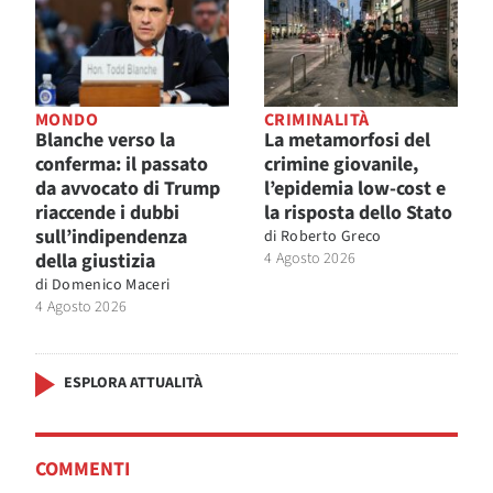
MONDO
CRIMINALITÀ
Blanche verso la
La metamorfosi del
conferma: il passato
crimine giovanile,
da avvocato di Trump
l’epidemia low-cost e
riaccende i dubbi
la risposta dello Stato
sull’indipendenza
di
Roberto Greco
della giustizia
4 Agosto 2026
di
Domenico Maceri
4 Agosto 2026
ESPLORA ATTUALITÀ
COMMENTI