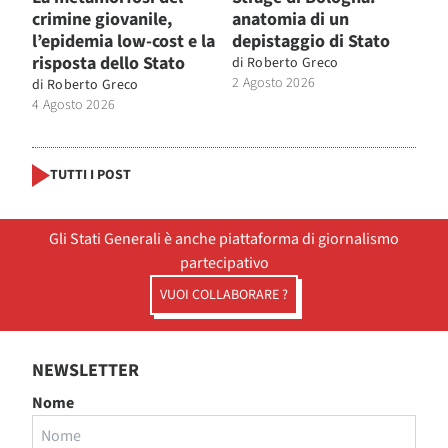
crimine giovanile,
anatomia di un
l’epidemia low-cost e la
depistaggio di Stato
risposta dello Stato
di
Roberto Greco
2 Agosto 2026
di
Roberto Greco
4 Agosto 2026
TUTTI I POST
Gli Stati Generali è anche piattaforma di giornalismo
partecipativo
VUOI COLLABORARE ?
NEWSLETTER
Nome