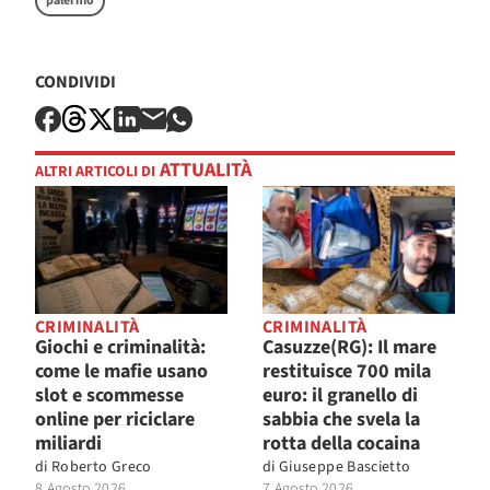
palermo
CONDIVIDI
ATTUALITÀ
ALTRI ARTICOLI DI
CRIMINALITÀ
CRIMINALITÀ
Giochi e criminalità:
Casuzze(RG): Il mare
come le mafie usano
restituisce 700 mila
slot e scommesse
euro: il granello di
online per riciclare
sabbia che svela la
miliardi
rotta della cocaina
di
Roberto Greco
di
Giuseppe Bascietto
8 Agosto 2026
7 Agosto 2026