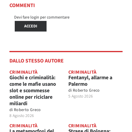
COMMENTI
Devi fare login per commentare
ACCEDI
DALLO STESSO AUTORE
CRIMINALITÀ
CRIMINALITÀ
Giochi e criminalità:
Fentanyl, allarme a
come le mafie usano
Palermo
slot e scommesse
di
Roberto Greco
online per riciclare
5 Agosto 2026
miliardi
di
Roberto Greco
8 Agosto 2026
CRIMINALITÀ
CRIMINALITÀ
La metamorfosi del
Strage di Bologna: