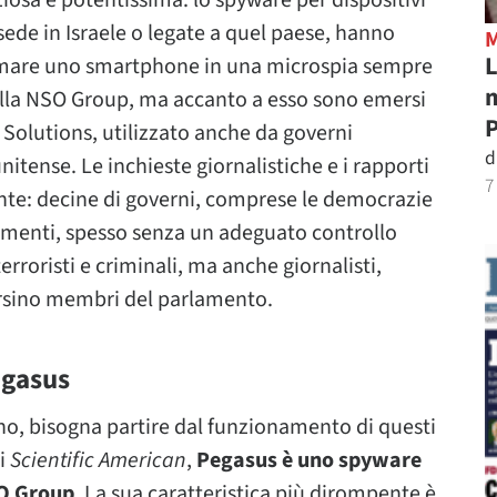
ziosa e potentissima: lo spyware per dispositivi
sede in Israele o legate a quel paese, hanno
L
ormare uno smartphone in una microspia sempre
m
ella NSO Group, ma accanto a esso sono emersi
P
Solutions, utilizzato anche da governi
d
itense. Le inchieste giornalistiche e i rapporti
7
nte: decine di governi, comprese le democrazie
umenti, spesso senza un adeguato controllo
erroristi e criminali, ma anche giornalisti,
 persino membri del parlamento.
egasus
o, bisogna partire dal funzionamento di questi
di
Scientific American
,
Pegasus è uno spyware
SO Group
. La sua caratteristica più dirompente è