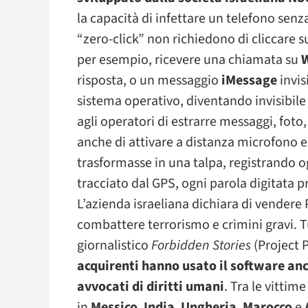
la capacità di infettare un telefono senza
“zero-click” non richiedono di cliccare s
per esempio, ricevere una chiamata su
risposta, o un messaggio
iMessage
invis
sistema operativo, diventando invisibile
agli operatori di estrarre messaggi, fot
anche di attivare a distanza microfono e
trasformasse in una talpa, registrando
tracciato dal GPS, ogni parola digitata p
L’azienda israeliana dichiara di vendere 
combattere terrorismo e crimini gravi. T
giornalistico
Forbidden Stories
(Project 
acquirenti hanno usato il software anch
avvocati di diritti umani
. Tra le vittim
in
Messico
,
India
,
Ungheria
,
Marocco
e