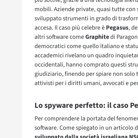
più sottile, grazie a una tecnologia silen
mobili. Aziende private, quasi tutte con 
sviluppato strumenti in grado di trasf
accesa. Il caso più celebre è
Pegasus
, d
altri software come
Graphite
di Paragon 
democratici come quello italiano e statun
accademici rivelano un quadro inquieta
occidentali, hanno comprato questi str
giudiziario, finendo per spiare non solo t
attivisti per i diritti umani, avvocati e
Lo spyware perfetto: il caso P
Per comprendere la portata del fenomen
software. Come spiegato in un articolo 
sviluppato dalla società israeliana N