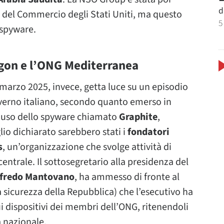
d
to del Commercio degli Stati Uniti, ma questo
5
 spyware.
ragon e l’ONG Mediterranea
marzo 2025, invece, getta luce su un episodio
governo italiano, secondo quanto emerso in
’uso dello spyware chiamato
Graphite
,
lio dichiarato sarebbero stati i
fondatori
s
, un’organizzazione che svolge attività di
entrale. Il sottosegretario alla presidenza del
lfredo Mantovano
, ha ammesso di fronte al
 sicurezza della Repubblica) che l’esecutivo ha
ui dispositivi dei membri dell’ONG, ritenendoli
a nazionale.