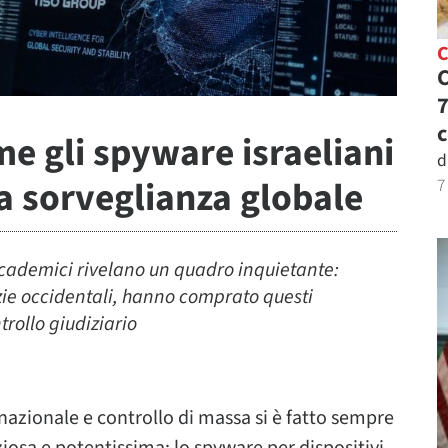
C
C
7
c
me gli spyware israeliani
d
a sorveglianza globale
7
accademici rivelano un quadro inquietante:
ie occidentali, hanno comprato questi
rollo giudiziario
a nazionale e controllo di massa si è fatto sempre