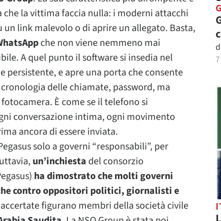
 che la vittima faccia nulla: i moderni attacchi
G
u un link malevolo o di aprire un allegato. Basta,
WhatsApp
che non viene nemmeno mai
d
ibile. A quel punto il software si insedia nel
7
 e persistente, e apre una porta che consente
o, cronologia delle chiamate, password, ma
 fotocamera. È come se il telefono si
 ogni conversazione intima, ogni movimento
rima ancora di essere inviata.
Pegasus solo a governi “responsabili”, per
uttavia,
un’inchiesta
del consorzio
Pegasus)
ha dimostrato che molti governi
e contro oppositori politici, giornalisti e
e accertate figurano membri della società civile
I
L
Arabia Saudita
. La NSO Group è stata poi