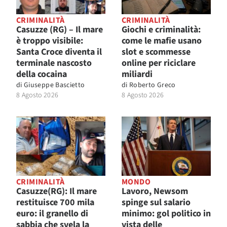
CRIMINALITÀ
CRIMINALITÀ
Casuzze (RG) – Il mare
Giochi e criminalità:
è troppo visibile:
come le mafie usano
Santa Croce diventa il
slot e scommesse
terminale nascosto
online per riciclare
della cocaina
miliardi
di
Giuseppe Bascietto
di
Roberto Greco
8 Agosto 2026
8 Agosto 2026
CRIMINALITÀ
MONDO
Casuzze(RG): Il mare
Lavoro, Newsom
restituisce 700 mila
spinge sul salario
euro: il granello di
minimo: gol politico in
sabbia che svela la
vista delle