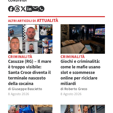
CONDIVIDI
ATTUALITÀ
ALTRI ARTICOLI DI
CRIMINALITÀ
CRIMINALITÀ
Casuzze (RG) – Il mare
Giochi e criminalità:
è troppo visibile:
come le mafie usano
Santa Croce diventa il
slot e scommesse
terminale nascosto
online per riciclare
della cocaina
miliardi
di
Giuseppe Bascietto
di
Roberto Greco
8 Agosto 2026
8 Agosto 2026