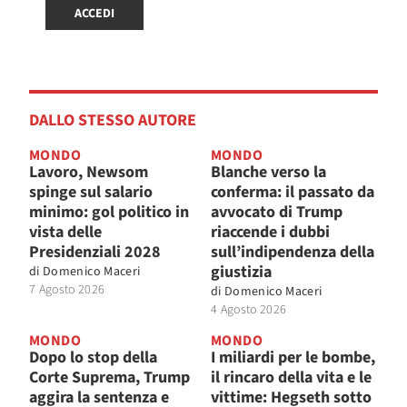
ACCEDI
DALLO STESSO AUTORE
MONDO
MONDO
Lavoro, Newsom
Blanche verso la
spinge sul salario
conferma: il passato da
minimo: gol politico in
avvocato di Trump
vista delle
riaccende i dubbi
Presidenziali 2028
sull’indipendenza della
giustizia
di
Domenico Maceri
7 Agosto 2026
di
Domenico Maceri
4 Agosto 2026
MONDO
MONDO
Dopo lo stop della
I miliardi per le bombe,
Corte Suprema, Trump
il rincaro della vita e le
aggira la sentenza e
vittime: Hegseth sotto