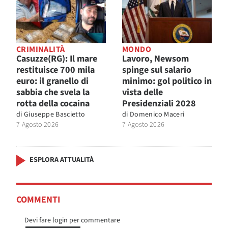
CRIMINALITÀ
MONDO
Casuzze(RG): Il mare
Lavoro, Newsom
restituisce 700 mila
spinge sul salario
euro: il granello di
minimo: gol politico in
sabbia che svela la
vista delle
rotta della cocaina
Presidenziali 2028
di
Giuseppe Bascietto
di
Domenico Maceri
7 Agosto 2026
7 Agosto 2026
ESPLORA ATTUALITÀ
COMMENTI
Devi fare login per commentare