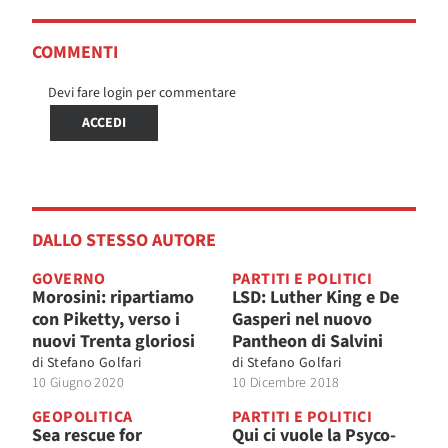
COMMENTI
Devi fare login per commentare
ACCEDI
DALLO STESSO AUTORE
GOVERNO
PARTITI E POLITICI
Morosini: ripartiamo
LSD: Luther King e De
con Piketty, verso i
Gasperi nel nuovo
nuovi Trenta gloriosi
Pantheon di Salvini
di
Stefano Golfari
di
Stefano Golfari
10 Giugno 2020
10 Dicembre 2018
GEOPOLITICA
PARTITI E POLITICI
Sea rescue for
Qui ci vuole la Psyco-