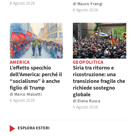
8 Agosto 2026
di
Mauro Frangi
8 Agosto 2026
AMERICA
GEOPOLITICA
L’effetto specchio
Siria tra ritorno e
dell’America: perché il
ricostruzione: una
“socialismo” è anche
transizione fragile che
figlio di Trump
richiede sostegno
globale
di
Marco Maisetti
6 Agosto 2026
di
Elena Rusca
5 Agosto 2026
ESPLORA ESTERI