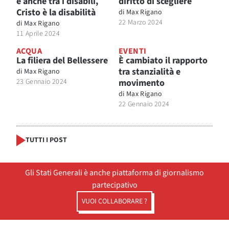
è anche tra i disabili,
diritto di scegliere
Cristo è la disabilità
di
Max Rigano
22 Marzo 2024
di
Max Rigano
11 Aprile 2024
ACQUA
EVENTI
La filiera del Bellessere
È cambiato il rapporto
tra stanzialità e
di
Max Rigano
23 Gennaio 2024
movimento
di
Max Rigano
22 Gennaio 2024
TUTTI I POST
Gli Stati Generali è anche piattaforma di giornalismo
partecipativo
VUOI COLLABORARE ?