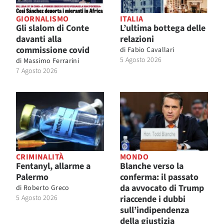
GIORNALISMO
ITALIA
Gli slalom di Conte
L’ultima bottega delle
davanti alla
relazioni
commissione covid
di
Fabio Cavallari
5 Agosto 2026
di
Massimo Ferrarini
7 Agosto 2026
CRIMINALITÀ
MONDO
Fentanyl, allarme a
Blanche verso la
Palermo
conferma: il passato
da avvocato di Trump
di
Roberto Greco
5 Agosto 2026
riaccende i dubbi
sull’indipendenza
della giustizia