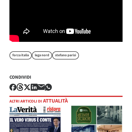
forza italia
lega nord
stefano parisi
CONDIVIDI
ATTUALITÀ
ALTRI ARTICOLI DI