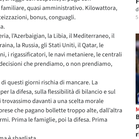
F
familiare, quasi amministrativo. Kilowattora,
d
teizzazioni, bonus, conguagli.
5
a.
ria, l’Azerbaigian, la Libia, il Mediterraneo, il
na, la Russia, gli Stati Uniti, il Qatar, le
, i rigassificatori, le navi metaniere, le centrali
e le decisioni che prendiamo, o non prendiamo,
o di questi giorni rischia di mancare. La
r la difesa, sulla flessibilità di bilancio e sul
i trovassimo davanti a una scelta morale
mprese che pagano bollette troppo alte, dall’altra
B
armi. Prima le famiglie, poi la difesa. Prima
p
r
ma è sbagliata.