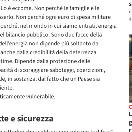
s
. Lo è eccome. Non perché le famiglie e le
d
erlo. Non perché ogni euro di spesa militare
4
 perché, nel mondo in cui siamo entrati, energia
del bilancio pubblico. Sono due facce della
o dell’energia non dipende più soltanto da
nche dalla credibilità della deterrenza.
ttime. Dipende dalla protezione delle
pacità di scoraggiare sabotaggi, coercizioni,
nde, in sostanza, dal fatto che un Paese sia
iente.
geticamente vulnerabile.
C
L
tte e sicurezza
g
r
ittadini che i soldi ci sono solo per la difesa”,