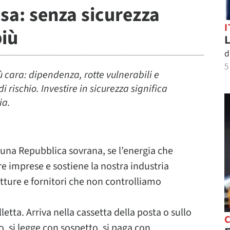
esa: senza sicurezza
I
più
L
d
5
ù cara: dipendenza, rotte vulnerabili e
rischio. Investire in sicurezza significa
ia.
e una Repubblica sovrana, se l’energia che
re imprese e sostiene la nostra industria
utture e fornitori che non controlliamo
etta. Arriva nella cassetta della posta o sullo
C
o, si legge con sospetto, si paga con