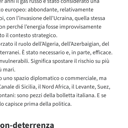
r anni il gas russo è stato considerato una
co europeo: abbondante, relativamente
i, con l’invasione dell’Ucraina, quella stessa
on perché l’energia fosse improvvisamente
 il contesto strategico.
orzato il ruolo dell’Algeria, dell’Azerbaigian, del
terranei. È stato necessario e, in parte, efficace.
nvulnerabili. Significa spostare il rischio su più
iù mari.
nto uno spazio diplomatico o commerciale, ma
nale di Sicilia, il Nord Africa, il Levante, Suez,
ontani: sono pezzi della bolletta italiana. E se
lo capisce prima della politica.
 non-deterrenza