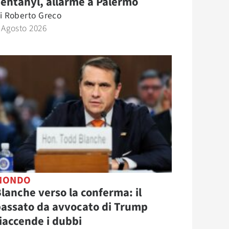
entanyl, allarme a Palermo
i
Roberto Greco
 Agosto 2026
MONDO
lanche verso la conferma: il
assato da avvocato di Trump
iaccende i dubbi