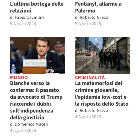
L’ultima bottega delle
Fentanyl, allarme a
relazioni
Palermo
di
Fabio Cavallari
di
Roberto Greco
5 Agosto 2026
5 Agosto 2026
MONDO
CRIMINALITÀ
Blanche verso la
La metamorfosi del
conferma: il passato
crimine giovanile,
da avvocato di Trump
l’epidemia low-cost e
riaccende i dubbi
la risposta dello Stato
sull’indipendenza
di
Roberto Greco
della giustizia
4 Agosto 2026
di
Domenico Maceri
4 Agosto 2026