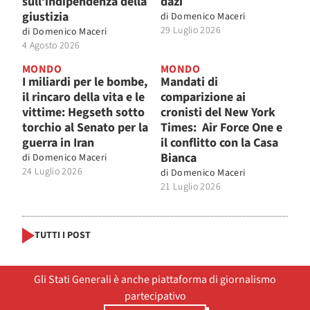
sull’indipendenza della
dazi
giustizia
di
Domenico Maceri
29 Luglio 2026
di
Domenico Maceri
4 Agosto 2026
MONDO
MONDO
I miliardi per le bombe,
Mandati di
il rincaro della vita e le
comparizione ai
vittime: Hegseth sotto
cronisti del New York
torchio al Senato per la
Times: Air Force One e
guerra in Iran
il conflitto con la Casa
Bianca
di
Domenico Maceri
24 Luglio 2026
di
Domenico Maceri
21 Luglio 2026
TUTTI I POST
Gli Stati Generali è anche piattaforma di giornalismo
partecipativo