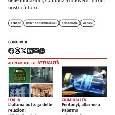
delle fondazioni, continua a muovere i fili del
nostro futuro.
banche
Banche e Assicurazioni
democrazia
welfare
CONDIVIDI
ATTUALITÀ
ALTRI ARTICOLI DI
ITALIA
CRIMINALITÀ
L’ultima bottega delle
Fentanyl, allarme a
relazioni
Palermo