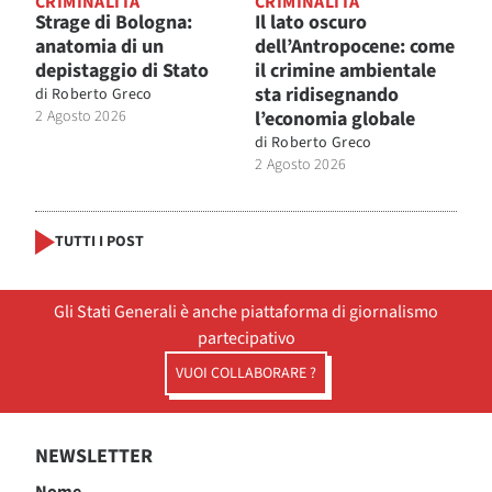
CRIMINALITÀ
CRIMINALITÀ
Strage di Bologna:
Il lato oscuro
anatomia di un
dell’Antropocene: come
depistaggio di Stato
il crimine ambientale
sta ridisegnando
di
Roberto Greco
2 Agosto 2026
l’economia globale
di
Roberto Greco
2 Agosto 2026
TUTTI I POST
Gli Stati Generali è anche piattaforma di giornalismo
partecipativo
VUOI COLLABORARE ?
NEWSLETTER
Nome