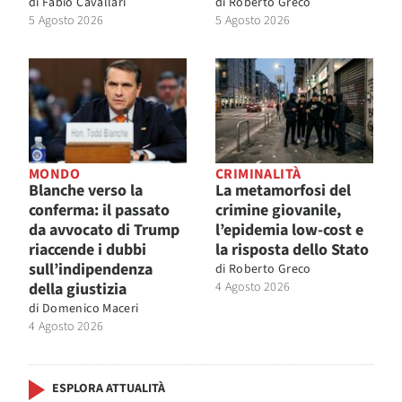
di
Fabio Cavallari
di
Roberto Greco
5 Agosto 2026
5 Agosto 2026
MONDO
CRIMINALITÀ
Blanche verso la
La metamorfosi del
conferma: il passato
crimine giovanile,
da avvocato di Trump
l’epidemia low-cost e
riaccende i dubbi
la risposta dello Stato
sull’indipendenza
di
Roberto Greco
della giustizia
4 Agosto 2026
di
Domenico Maceri
4 Agosto 2026
ESPLORA ATTUALITÀ