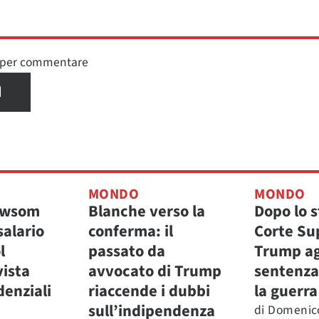
n per commentare
I
MONDO
MONDO
ewsom
Blanche verso la
Dopo lo s
salario
conferma: il
Corte Su
l
passato da
Trump ag
vista
avvocato di Trump
sentenza 
denziali
riaccende i dubbi
la guerra
sull’indipendenza
di
Domenic