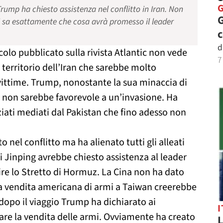
rump ha chiesto assistenza nel conflitto in Iran. Non
G
si sa esattamente che cosa avrà promesso il leader
d
colo pubblicato sulla rivista Atlantic non vede
7
l territorio dell’Iran che sarebbe molto
ittime. Trump, nonostante la sua minaccia di
ra, non sarebbe favorevole a un’invasione. Ha
iati mediati dal Pakistan che fino adesso non
 nel conflitto ma ha alienato tutti gli alleati
i Jinping avrebbe chiesto assistenza al leader
rire lo Stretto di Hormuz. La Cina non ha dato
 la vendita americana di armi a Taiwan creerebbe
sa dopo il viaggio Trump ha dichiarato ai
I
are la vendita delle armi. Ovviamente ha creato
L