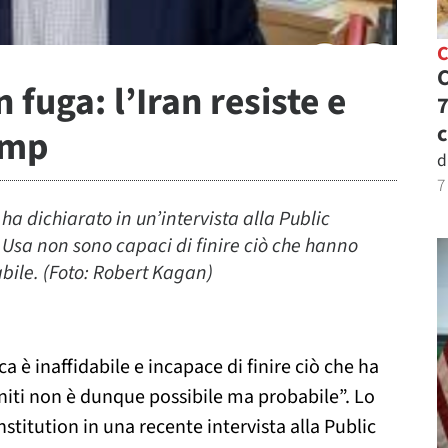
C
C
n fuga: l’Iran resiste e
7
c
ump
d
7
ha dichiarato in un’intervista alla Public
 Usa non sono capaci di finire ciò che hanno
bile. (Foto: Robert Kagan)
a è inaffidabile e incapace di finire ciò che ha
Uniti non è dunque possibile ma probabile”. Lo
titution in una recente intervista alla Public