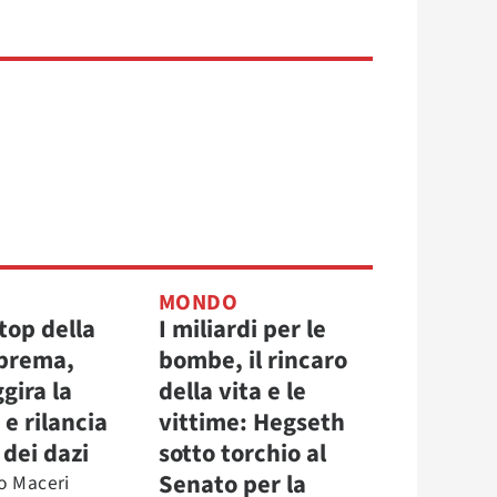
MONDO
top della
I miliardi per le
prema,
bombe, il rincaro
gira la
della vita e le
e rilancia
vittime: Hegseth
 dei dazi
sotto torchio al
Senato per la
o Maceri