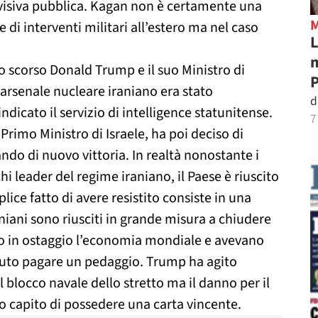
visiva pubblica. Kagan non è certamente una
 di interventi militari all’estero ma nel caso
L
m
 scorso Donald Trump e il suo Ministro di
P
arsenale nucleare iraniano era stato
d
dicato il servizio di intelligence statunitense.
7
mo Ministro di Israele, ha poi deciso di
do di nuovo vittoria. In realtà nonostante i
hi leader del regime iraniano, il Paese è riuscito
plice fatto di avere resistito consiste in una
niani sono riusciti in grande misura a chiudere
so in ostaggio l’economia mondiale e avevano
vuto pagare un pedaggio. Trump ha agito
 blocco navale dello stretto ma il danno per il
nno capito di possedere una carta vincente.