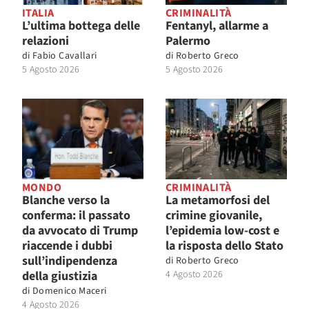
ITALIA
CRIMINALITÀ
L’ultima bottega delle
Fentanyl, allarme a
relazioni
Palermo
di
Fabio Cavallari
di
Roberto Greco
5 Agosto 2026
5 Agosto 2026
MONDO
CRIMINALITÀ
Blanche verso la
La metamorfosi del
conferma: il passato
crimine giovanile,
da avvocato di Trump
l’epidemia low-cost e
riaccende i dubbi
la risposta dello Stato
sull’indipendenza
di
Roberto Greco
della giustizia
4 Agosto 2026
di
Domenico Maceri
4 Agosto 2026