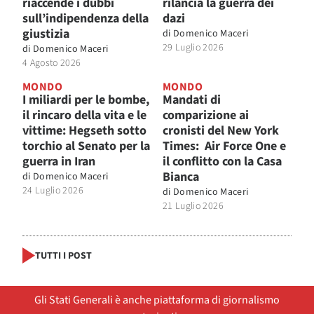
riaccende i dubbi
rilancia la guerra dei
sull’indipendenza della
dazi
giustizia
di
Domenico Maceri
29 Luglio 2026
di
Domenico Maceri
4 Agosto 2026
MONDO
MONDO
I miliardi per le bombe,
Mandati di
il rincaro della vita e le
comparizione ai
vittime: Hegseth sotto
cronisti del New York
torchio al Senato per la
Times: Air Force One e
guerra in Iran
il conflitto con la Casa
Bianca
di
Domenico Maceri
24 Luglio 2026
di
Domenico Maceri
21 Luglio 2026
TUTTI I POST
Gli Stati Generali è anche piattaforma di giornalismo