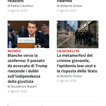
relazioni
Palermo
di
Fabio Cavallari
di
Roberto Greco
5 Agosto 2026
5 Agosto 2026
MONDO
CRIMINALITÀ
Blanche verso la
La metamorfosi del
conferma: il passato
crimine giovanile,
da avvocato di Trump
l’epidemia low-cost e
riaccende i dubbi
la risposta dello Stato
sull’indipendenza
di
Roberto Greco
della giustizia
4 Agosto 2026
di
Domenico Maceri
4 Agosto 2026