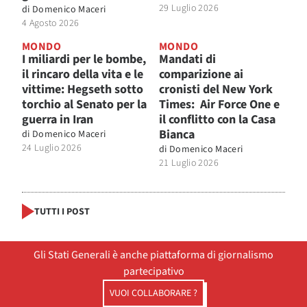
29 Luglio 2026
di
Domenico Maceri
4 Agosto 2026
MONDO
MONDO
I miliardi per le bombe,
Mandati di
il rincaro della vita e le
comparizione ai
vittime: Hegseth sotto
cronisti del New York
torchio al Senato per la
Times: Air Force One e
guerra in Iran
il conflitto con la Casa
Bianca
di
Domenico Maceri
24 Luglio 2026
di
Domenico Maceri
21 Luglio 2026
TUTTI I POST
Gli Stati Generali è anche piattaforma di giornalismo
partecipativo
VUOI COLLABORARE ?