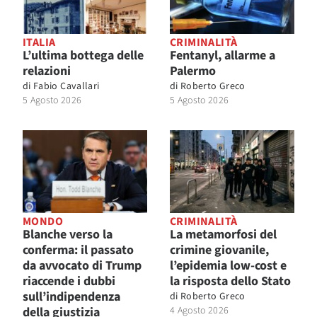
ITALIA
CRIMINALITÀ
L’ultima bottega delle
Fentanyl, allarme a
relazioni
Palermo
di
Fabio Cavallari
di
Roberto Greco
5 Agosto 2026
5 Agosto 2026
MONDO
CRIMINALITÀ
Blanche verso la
La metamorfosi del
conferma: il passato
crimine giovanile,
da avvocato di Trump
l’epidemia low-cost e
riaccende i dubbi
la risposta dello Stato
sull’indipendenza
di
Roberto Greco
della giustizia
4 Agosto 2026