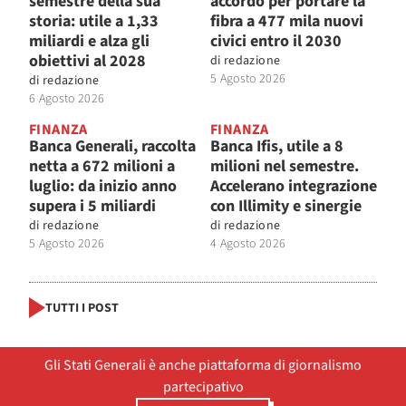
semestre della sua
accordo per portare la
storia: utile a 1,33
fibra a 477 mila nuovi
miliardi e alza gli
civici entro il 2030
obiettivi al 2028
di
redazione
5 Agosto 2026
di
redazione
6 Agosto 2026
FINANZA
FINANZA
Banca Generali, raccolta
Banca Ifis, utile a 8
netta a 672 milioni a
milioni nel semestre.
luglio: da inizio anno
Accelerano integrazione
supera i 5 miliardi
con Illimity e sinergie
di
redazione
di
redazione
5 Agosto 2026
4 Agosto 2026
TUTTI I POST
Gli Stati Generali è anche piattaforma di giornalismo
partecipativo