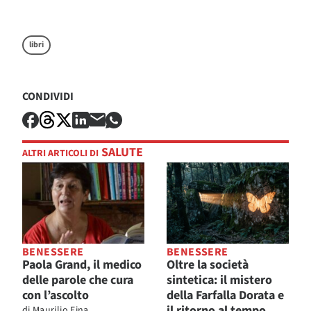
libri
CONDIVIDI
SALUTE
ALTRI ARTICOLI DI
BENESSERE
BENESSERE
Paola Grand, il medico
Oltre la società
delle parole che cura
sintetica: il mistero
con l’ascolto
della Farfalla Dorata e
il ritorno al tempo
di
Maurilio Fina