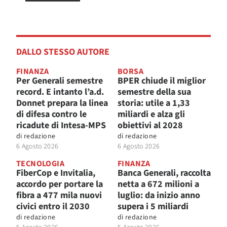
DALLO STESSO AUTORE
FINANZA
BORSA
Per Generali semestre
BPER chiude il miglior
record. E intanto l’a.d.
semestre della sua
Donnet prepara la linea
storia: utile a 1,33
di difesa contro le
miliardi e alza gli
ricadute di Intesa-MPS
obiettivi al 2028
di
redazione
di
redazione
6 Agosto 2026
6 Agosto 2026
TECNOLOGIA
FINANZA
FiberCop e Invitalia,
Banca Generali, raccolta
accordo per portare la
netta a 672 milioni a
fibra a 477 mila nuovi
luglio: da inizio anno
civici entro il 2030
supera i 5 miliardi
di
redazione
di
redazione