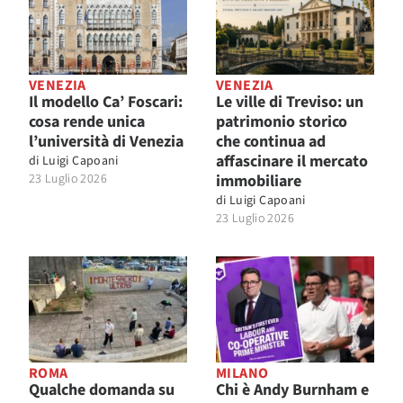
VENEZIA
VENEZIA
Il modello Ca’ Foscari:
Le ville di Treviso: un
cosa rende unica
patrimonio storico
l’università di Venezia
che continua ad
affascinare il mercato
di
Luigi Capoani
23 Luglio 2026
immobiliare
di
Luigi Capoani
23 Luglio 2026
ROMA
MILANO
Qualche domanda su
Chi è Andy Burnham e