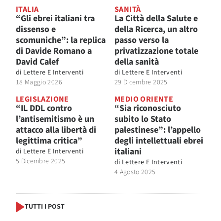
ITALIA
SANITÀ
“Gli ebrei italiani tra
La Città della Salute e
dissenso e
della Ricerca, un altro
scomuniche”: la replica
passo verso la
di Davide Romano a
privatizzazione totale
David Calef
della sanità
di
Lettere E Interventi
di
Lettere E Interventi
18 Maggio 2026
29 Dicembre 2025
LEGISLAZIONE
MEDIO ORIENTE
“IL DDL contro
“Sia riconosciuto
l’antisemitismo è un
subito lo Stato
attacco alla libertà di
palestinese”: l’appello
legittima critica”
degli intellettuali ebrei
italiani
di
Lettere E Interventi
5 Dicembre 2025
di
Lettere E Interventi
4 Agosto 2025
TUTTI I POST