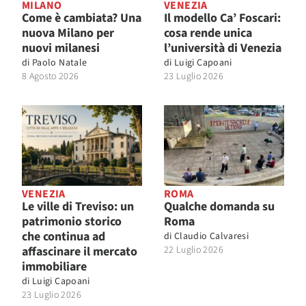
MILANO
VENEZIA
Come è cambiata? Una
Il modello Ca’ Foscari:
nuova Milano per
cosa rende unica
nuovi milanesi
l’università di Venezia
di
Paolo Natale
di
Luigi Capoani
8 Agosto 2026
23 Luglio 2026
VENEZIA
ROMA
Le ville di Treviso: un
Qualche domanda su
patrimonio storico
Roma
che continua ad
di
Claudio Calvaresi
affascinare il mercato
22 Luglio 2026
immobiliare
di
Luigi Capoani
23 Luglio 2026