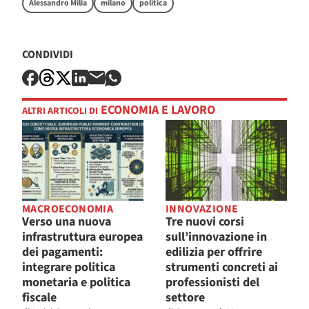
Alessandro Milia
milano
politica
CONDIVIDI
ECONOMIA E LAVORO
ALTRI ARTICOLI DI
MACROECONOMIA
INNOVAZIONE
Verso una nuova
Tre nuovi corsi
infrastruttura europea
sull’innovazione in
dei pagamenti:
edilizia per offrire
integrare politica
strumenti concreti ai
monetaria e politica
professionisti del
fiscale
settore