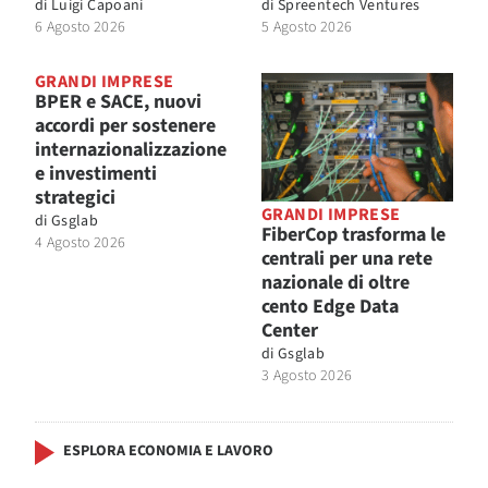
di
Luigi Capoani
di
Spreentech Ventures
6 Agosto 2026
5 Agosto 2026
GRANDI IMPRESE
BPER e SACE, nuovi
accordi per sostenere
internazionalizzazione
e investimenti
strategici
GRANDI IMPRESE
di
Gsglab
FiberCop trasforma le
4 Agosto 2026
centrali per una rete
nazionale di oltre
cento Edge Data
Center
di
Gsglab
3 Agosto 2026
ESPLORA ECONOMIA E LAVORO