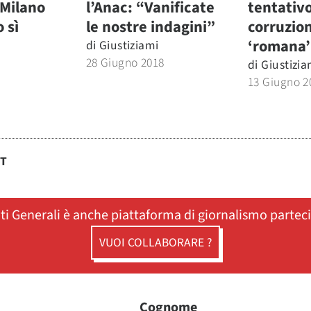
 Milano
l’Anac: “Vanificate
tentativo
 sì
le nostre indagini”
corruzio
‘romana’
di
Giustiziami
28 Giugno 2018
di
Giustizia
13 Giugno 2
ST
ati Generali è anche piattaforma di giornalismo partec
VUOI COLLABORARE ?
Cognome