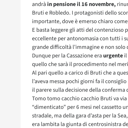
andrà
in pensione il 16 novembre,
rinun
Bruti e Robledo. I protagonisti dello sc
importante, dove è emerso chiaro come no
E basta leggere gli atti del contenzios
eccellente per antonomasia con tutti i su
grande difficoltà l’immagine e non solo q
Dunque per la Cassazione era
urgente
il
quello che sarà il procedimento nel mer
Al pari quello a carico di Bruti che a que
l’aveva messa pochi giorni fa il consigli
il parere sulla decisione della conferma
Tomo tomo cacchio cacchio Bruti va via
“dimenticato” per 6 mesi nel cassetto un 
stradale, ma della gara d’asta per la Sea
era lambita la giunta di centrosinistra 