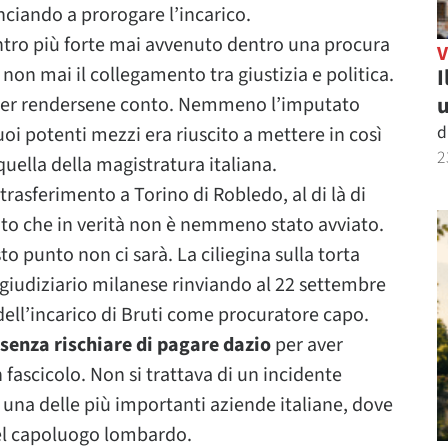
ciando a prorogare l’incarico.
ontro più forte mai avvenuto dentro una procura
n mai il collegamento tra giustizia e politica.
I
u
o per rendersene conto. Nemmeno l’imputato
d
oi potenti mezzi era riuscito a mettere in così
2
uella della magistratura italiana.
 trasferimento a Torino di Robledo, al di là di
ito che in verità non è nemmeno stato avviato.
sto punto non ci sarà. La ciliegina sulla torta
o giudiziario milanese rinviando al 22 settembre
 dell’incarico di Bruti come procuratore capo.
senza rischiare di pagare dazio
per aver
fascicolo. Non si trattava di un incidente
, una delle più importanti aziende italiane, dove
del capoluogo lombardo.