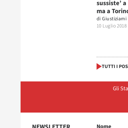
sussiste’ a
ma a Torino
di
Giustiziami
10 Luglio 2018
TUTTI I PO
Gli St
NEWSLETTER
Nome