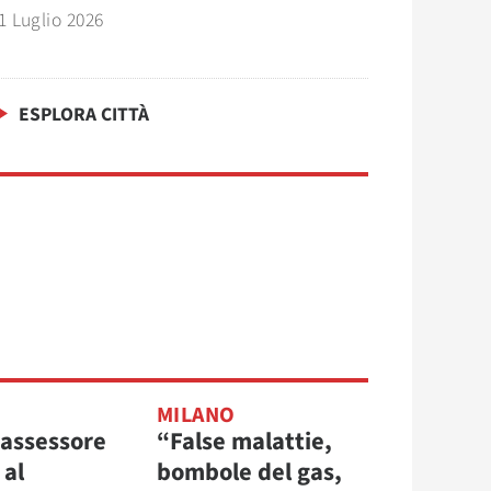
1 Luglio 2026
ESPLORA CITTÀ
MILANO
l’assessore
“False malattie,
 al
bombole del gas,