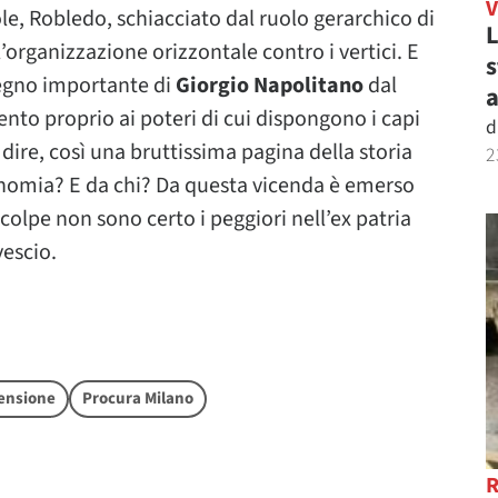
ole, Robledo, schiacciato dal ruolo gerarchico di
L
’organizzazione orizzontale contro i vertici. E
s
tegno importante di
Giorgio Napolitano
dal
a
mento proprio ai poteri di cui dispongono i capi
d
er dire, così una bruttissima pagina della storia
2
nomia? E da chi? Da questa vicenda è emerso
e colpe non sono certo i peggiori nell’ex patria
vescio.
ensione
Procura Milano