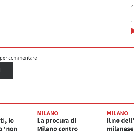
2
n per commentare
I
MILANO
MILANO
ti, lo
La procura di
Il no del
o ‘non
Milano contro
milanese