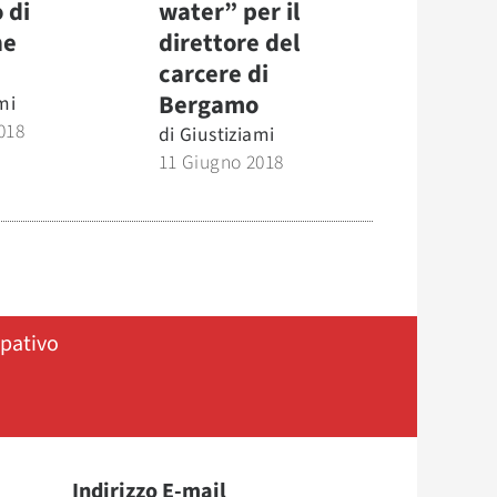
 di
water” per il
ne
direttore del
carcere di
Bergamo
mi
018
di
Giustiziami
11 Giugno 2018
ipativo
Indirizzo E-mail