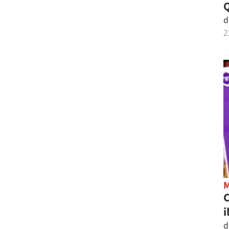
d
2
C
i
d