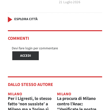
21 Luglio 2026
ESPLORA CITTÀ
COMMENTI
Devi fare login per commentare
ACCEDI
DALLO STESSO AUTORE
MILANO
MILANO
Per i Ligresti, lo stesso
La procura di Milano
fatto ‘non sussiste’ a
contro l’Anac:
Milano ma a Torino sì
“Vanificate le nostre