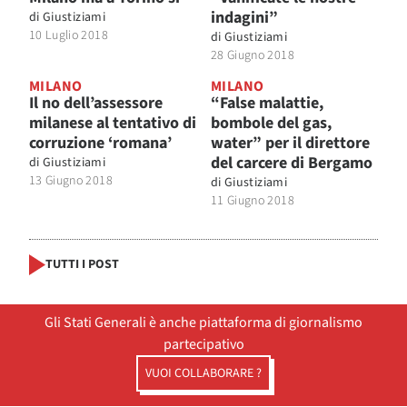
indagini”
di
Giustiziami
10 Luglio 2018
di
Giustiziami
28 Giugno 2018
MILANO
MILANO
Il no dell’assessore
“False malattie,
milanese al tentativo di
bombole del gas,
corruzione ‘romana’
water” per il direttore
del carcere di Bergamo
di
Giustiziami
13 Giugno 2018
di
Giustiziami
11 Giugno 2018
TUTTI I POST
Gli Stati Generali è anche piattaforma di giornalismo
partecipativo
VUOI COLLABORARE ?