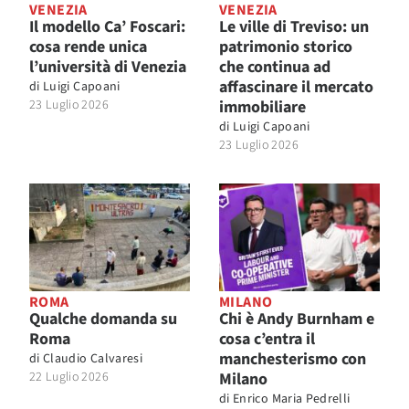
VENEZIA
VENEZIA
Il modello Ca’ Foscari:
Le ville di Treviso: un
cosa rende unica
patrimonio storico
l’università di Venezia
che continua ad
affascinare il mercato
di
Luigi Capoani
23 Luglio 2026
immobiliare
di
Luigi Capoani
23 Luglio 2026
ROMA
MILANO
Qualche domanda su
Chi è Andy Burnham e
Roma
cosa c’entra il
manchesterismo con
di
Claudio Calvaresi
22 Luglio 2026
Milano
di
Enrico Maria Pedrelli