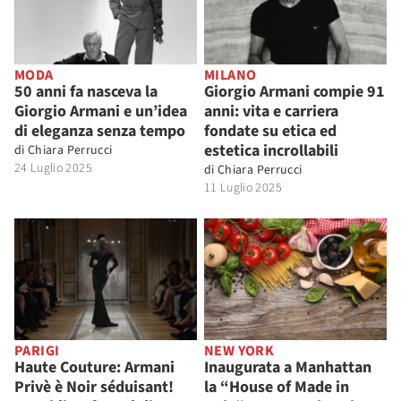
MODA
MILANO
50 anni fa nasceva la
Giorgio Armani compie 91
Giorgio Armani e un’idea
anni: vita e carriera
di eleganza senza tempo
fondate su etica ed
estetica incrollabili
di
Chiara Perrucci
24 Luglio 2025
di
Chiara Perrucci
11 Luglio 2025
PARIGI
NEW YORK
Haute Couture: Armani
Inaugurata a Manhattan
Privè è Noir séduisant!
la “House of Made in