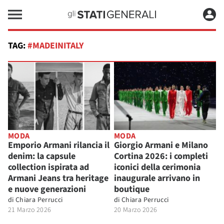
TAG:
#MADEINITALY
MODA
MODA
Emporio Armani rilancia il
Giorgio Armani e Milano
denim: la capsule
Cortina 2026: i completi
collection ispirata ad
iconici della cerimonia
Armani Jeans tra heritage
inaugurale arrivano in
e nuove generazioni
boutique
di
Chiara Perrucci
di
Chiara Perrucci
21 Marzo 2026
20 Marzo 2026