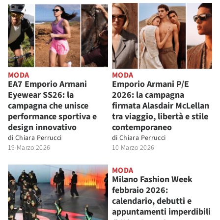
MODA
MODA
EA7 Emporio Armani
Emporio Armani P/E
Eyewear SS26: la
2026: la campagna
campagna che unisce
firmata Alasdair McLellan
performance sportiva e
tra viaggio, libertà e stile
design innovativo
contemporaneo
di
Chiara Perrucci
di
Chiara Perrucci
19 Marzo 2026
10 Marzo 2026
MODA
Milano Fashion Week
febbraio 2026:
calendario, debutti e
appuntamenti imperdibili