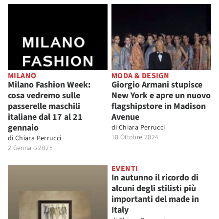
MILANO
MODA & DESIGN
Milano Fashion Week:
Giorgio Armani stupisce
cosa vedremo sulle
New York e apre un nuovo
passerelle maschili
flagshipstore in Madison
italiane dal 17 al 21
Avenue
gennaio
di
Chiara Perrucci
18 Ottobre 2024
di
Chiara Perrucci
2 Gennaio 2025
EVENTI
In autunno il ricordo di
alcuni degli stilisti più
importanti del made in
Italy