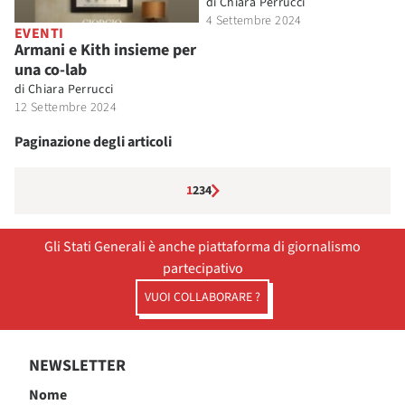
di
Chiara Perrucci
4 Settembre 2024
EVENTI
Armani e Kith insieme per
una co-lab
di
Chiara Perrucci
12 Settembre 2024
Paginazione degli articoli
1
2
3
4
Gli Stati Generali è anche piattaforma di giornalismo
partecipativo
VUOI COLLABORARE ?
NEWSLETTER
Nome