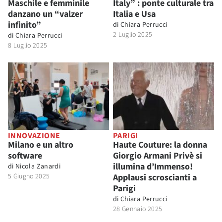
Maschile e femminile
Italy” : ponte culturale tra
danzano un “valzer
Italia e Usa
infinito”
di
Chiara Perrucci
2 Luglio 2025
di
Chiara Perrucci
8 Luglio 2025
INNOVAZIONE
PARIGI
Milano e un altro
Haute Couture: la donna
software
Giorgio Armani Privè si
illumina d’Immenso!
di
Nicola Zanardi
5 Giugno 2025
Applausi scroscianti a
Parigi
di
Chiara Perrucci
28 Gennaio 2025