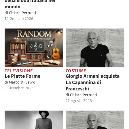
della Moda italiana nel
mondo
di
Chiara Perrucci
19 Gennaio 2026
TELEVISIONE
COSTUME
Le Piatte Forme
Giorgio Armani acquista
La Capannina di
di
Marco Di Salvo
6 Dicembre 2025
Franceschi
di
Chiara Perrucci
27 Agosto 2025