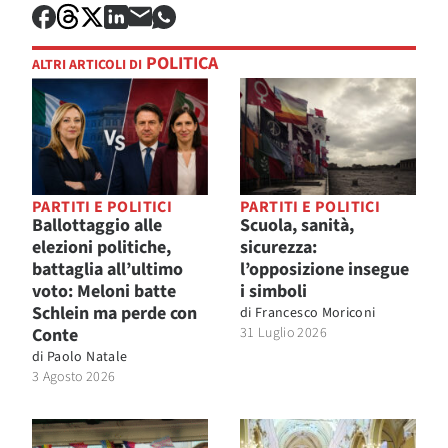
POLITICA
ALTRI ARTICOLI DI
PARTITI E POLITICI
PARTITI E POLITICI
Ballottaggio alle
Scuola, sanità,
elezioni politiche,
sicurezza:
battaglia all’ultimo
l’opposizione insegue
voto: Meloni batte
i simboli
Schlein ma perde con
di
Francesco Moriconi
Conte
31 Luglio 2026
di
Paolo Natale
3 Agosto 2026