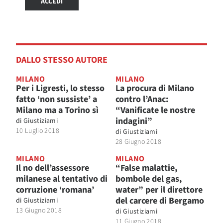
ACCEDI
DALLO STESSO AUTORE
MILANO
MILANO
Per i Ligresti, lo stesso
La procura di Milano
fatto ‘non sussiste’ a
contro l’Anac:
Milano ma a Torino sì
“Vanificate le nostre
indagini”
di
Giustiziami
10 Luglio 2018
di
Giustiziami
28 Giugno 2018
MILANO
MILANO
Il no dell’assessore
“False malattie,
milanese al tentativo di
bombole del gas,
corruzione ‘romana’
water” per il direttore
del carcere di Bergamo
di
Giustiziami
13 Giugno 2018
di
Giustiziami
11 Giugno 2018