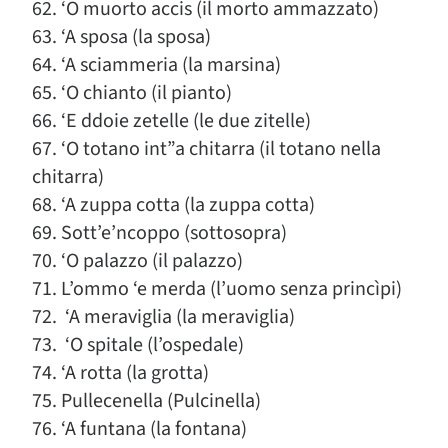
62. ‘O muorto accis (il morto ammazzato)
63. ‘A sposa (la sposa)
64. ‘A sciammeria (la marsina)
65. ‘O chianto (il pianto)
66. ‘E ddoie zetelle (le due zitelle)
67. ‘O totano int”a chitarra (il totano nella
chitarra)
68. ‘A zuppa cotta (la zuppa cotta)
69. Sott’e’ncoppo (sottosopra)
70. ‘O palazzo (il palazzo)
71. L’ommo ‘e merda (l’uomo senza princìpi)
72. ‘A meraviglia (la meraviglia)
73. ‘O spitale (l’ospedale)
74. ‘A rotta (la grotta)
75. Pullecenella (Pulcinella)
76. ‘A funtana (la fontana)