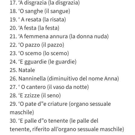
17. ‘A disgrazia (la disgrazia)
18. ‘O sanghe (il sangue)
19. ‘ A resata (la risata)
20. ‘A festa (la festa)
21. ‘A femmena annura (la donna nuda)
22. ‘O pazzo (il pazzo)
23. ‘O scemo (lo scemo)
24. ‘E gguardie (le guardie)
25. Natale
26. Nanninella (diminuitivo del nome Anna)
27. ‘ O cantero (il vaso da notte)
28. ‘E zzizze (il seno)
29. ‘O pate d”e criature (organo sessuale
maschile)
30. ‘E palle d”o tenente (le palle del
tenente, riferito all’organo sessuale maschile)