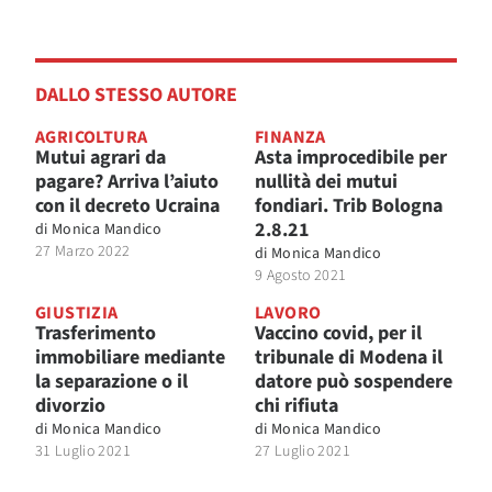
DALLO STESSO AUTORE
AGRICOLTURA
FINANZA
Mutui agrari da
Asta improcedibile per
pagare? Arriva l’aiuto
nullità dei mutui
con il decreto Ucraina
fondiari. Trib Bologna
2.8.21
di
Monica Mandico
27 Marzo 2022
di
Monica Mandico
9 Agosto 2021
GIUSTIZIA
LAVORO
Trasferimento
Vaccino covid, per il
immobiliare mediante
tribunale di Modena il
la separazione o il
datore può sospendere
divorzio
chi rifiuta
di
Monica Mandico
di
Monica Mandico
31 Luglio 2021
27 Luglio 2021