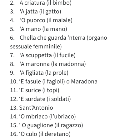
2. A criatura (il bimbo)
3. ‘A jatta (il gatto)
4. ‘O puorco (il maiale)
5. ‘A mano (la mano)
6. Chella che guarda ‘nterra (organo
sessuale femminile)
7. ‘A scuppetta (il fucile)
8. ‘A maronna (la madonna)
9. ‘A figliata (la prole)
10. ‘E fasule (i fagioli) o Maradona
11. ‘E surice (i topi)
12. ‘E surdate (i soldati)
13. Sant’Antonio
14. ‘O mbriaco (l’ubriaco)
15. ‘ O guaglione (il ragazzo)
16. ‘O culo (il deretano)