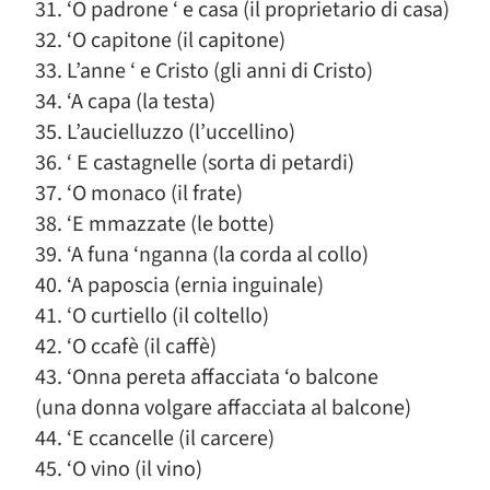
31. ‘O padrone ‘ e casa (il proprietario di casa)
32. ‘O capitone (il capitone)
33. L’anne ‘ e Cristo (gli anni di Cristo)
34. ‘A capa (la testa)
35. L’aucielluzzo (l’uccellino)
36. ‘ E castagnelle (sorta di petardi)
37. ‘O monaco (il frate)
38. ‘E mmazzate (le botte)
39. ‘A funa ‘nganna (la corda al collo)
40. ‘A paposcia (ernia inguinale)
41. ‘O curtiello (il coltello)
42. ‘O ccafè (il caffè)
43. ‘Onna pereta affacciata ‘o balcone
(una donna volgare affacciata al balcone)
44. ‘E ccancelle (il carcere)
45. ‘O vino (il vino)