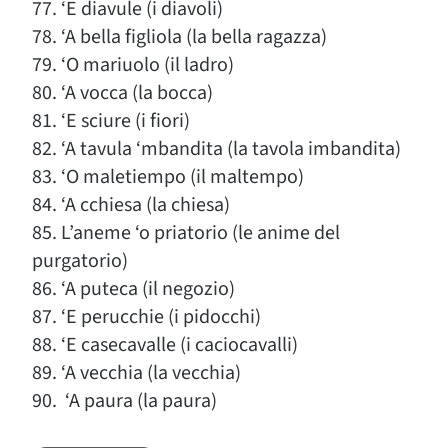
77. ‘E diavule (i diavoli)
78. ‘A bella figliola (la bella ragazza)
79. ‘O mariuolo (il ladro)
80. ‘A vocca (la bocca)
81. ‘E sciure (i fiori)
82. ‘A tavula ‘mbandita (la tavola imbandita)
83. ‘O maletiempo (il maltempo)
84. ‘A cchiesa (la chiesa)
85. L’aneme ‘o priatorio (le anime del
purgatorio)
86. ‘A puteca (il negozio)
87. ‘E perucchie (i pidocchi)
88. ‘E casecavalle (i caciocavalli)
89. ‘A vecchia (la vecchia)
90. ‘A paura (la paura)