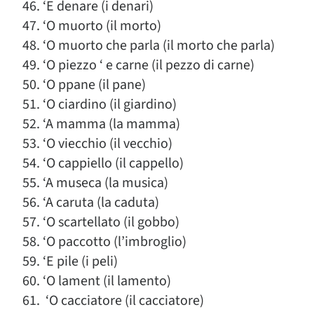
46. ‘E denare (i denari)
47. ‘O muorto (il morto)
48. ‘O muorto che parla (il morto che parla)
49. ‘O piezzo ‘ e carne (il pezzo di carne)
50. ‘O ppane (il pane)
51. ‘O ciardino (il giardino)
52. ‘A mamma (la mamma)
53. ‘O viecchio (il vecchio)
54. ‘O cappiello (il cappello)
55. ‘A museca (la musica)
56. ‘A caruta (la caduta)
57. ‘O scartellato (il gobbo)
58. ‘O paccotto (l’imbroglio)
59. ‘E pile (i peli)
60. ‘O lament (il lamento)
61. ‘O cacciatore (il cacciatore)