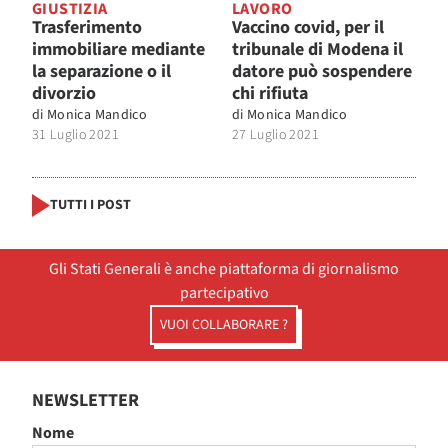
GIUSTIZIA
LAVORO
Trasferimento
Vaccino covid, per il
immobiliare mediante
tribunale di Modena il
la separazione o il
datore può sospendere
divorzio
chi rifiuta
di
Monica Mandico
di
Monica Mandico
31 Luglio 2021
27 Luglio 2021
TUTTI I POST
Gli Stati Generali è anche piattaforma di giornalismo
partecipativo
VUOI COLLABORARE ?
NEWSLETTER
Nome