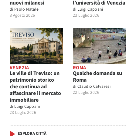
nuovi milanesi
l’università di Venezia
di
Paolo Natale
di
Luigi Capoani
8 Agosto 2026
23 Luglio 2026
VENEZIA
ROMA
Le ville di Treviso: un
Qualche domanda su
patrimonio storico
Roma
che continua ad
di
Claudio Calvaresi
affascinare il mercato
22 Luglio 2026
immobiliare
di
Luigi Capoani
23 Luglio 2026
ESPLORA CITTÀ