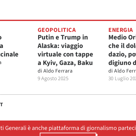
GEOPOLITICA
ENERGIA
o
Putin e Trump in
Medio Or
a
Alaska: viaggio
che il do
ccinale
virtuale con tappe
dazio, pot
a Kyiv, Gaza, Baku
digiuno d
a
5
di
Aldo Ferrara
di
Aldo Fer
9 Agosto 2025
30 Luglio 20
ST
ati Generali è anche piattaforma di giornalismo partec