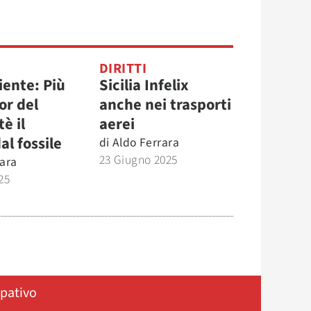
DIRITTI
iente: Più
Sicilia Infelix
lor del
anche nei trasporti
è il
aerei
al fossile
di
Aldo Ferrara
23 Giugno 2025
rara
25
ipativo