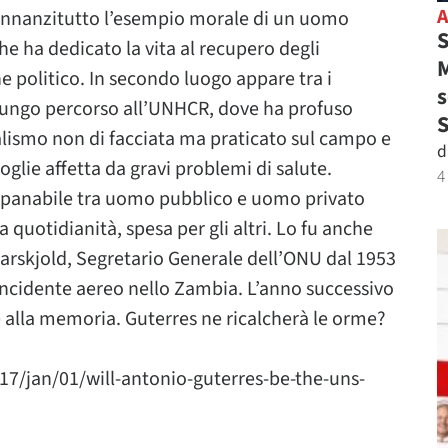
 Innanzitutto l’esempio morale di un uomo
S
he ha dedicato la vita al recupero degli
M
 politico. In secondo luogo appare tra i
s
l lungo percorso all’UNHCR, dove ha profuso
alismo non di facciata ma praticato sul campo e
d
oglie affetta da gravi problemi di salute.
4
ipanabile tra uomo pubblico e uomo privato
a quotidianità, spesa per gli altri. Lo fu anche
rskjold, Segretario Generale dell’ONU dal 1953
incidente aereo nello Zambia. L’anno successivo
e alla memoria. Guterres ne ricalcherà le orme?
7/jan/01/will-antonio-guterres-be-the-uns-