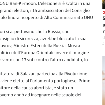
ONU Ban-Ki-moon. L’elezione si è svolta in una
grandi elettori, i 15 ambasciatori del Consiglio
ruolo finora ricoperto di Alto Commissariato ONU
S
u
r
ri si aspettavano che la Russia, che
d
nsiglio di sicurezza, avrebbe bloccato la sua
5
vrov, Ministro Esteri della Russia. Mosca
litico dell’Europa Orientale invece il margine
a vinto con 13 voti contro l’altro candidato, lo
ttatura di Salazar, partecipa alla Rivoluzione
76 viene eletto al Parlamento portoghese. Primo
itore della causa abortista, è stato un
Governo andò ad insegnare nelle scuole dei