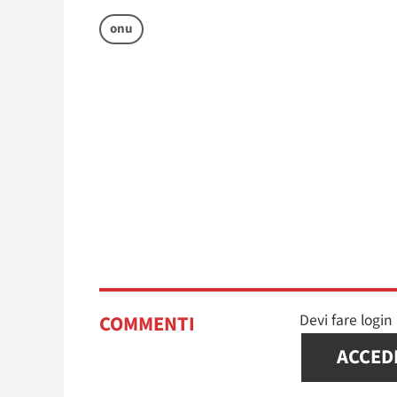
onu
Devi fare logi
COMMENTI
ACCED