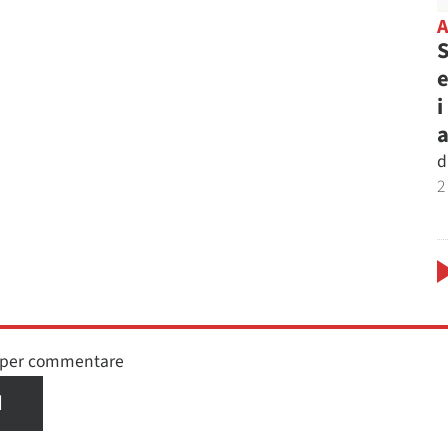
S
e
i
d
2
n per commentare
I