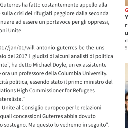
 Guterres ha fatto costantemente appello alla
ulla crisi dei rifugiati peggiore dalla seconda
Y
nuare ad essere un portavoce per gli oppressi,
r
oni Unite.
u
d
7/jan/01/will-antonio-guterres-be-the-uns-
5
o del 2017 i giudizi di alcuni analisti di politica
nte”, ha detto Michael Doyle, un ex assistente
e ora un professore della Columbia University.
à politica, essendo stato il primo ministro del
 Nations High Commissioner for Refugees
teralista.”
Unite al Consiglio europeo per le relazioni
quali concessioni Guterres abbia dovuto
oro sostegno. Ma questo lo vedremo in seguito”.