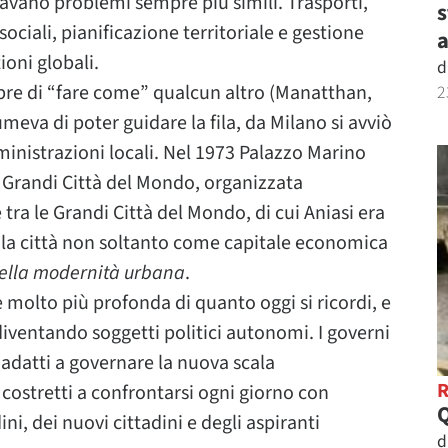
avano problemi sempre più simili. Trasporti,
s
ociali, pianificazione territoriale e gestione
a
ioni globali.
d
pre di “fare come” qualcun altro (Manatthan,
2
eva di poter guidare la fila, da Milano si avviò
inistrazioni locali. Nel 1973 Palazzo Marino
e Grandi Città del Mondo, organizzata
tra le Grandi Città del Mondo, di cui Aniasi era
e la città non soltanto come capitale economica
 della modernità urbana
.
e molto più profonda di quanto oggi si ricordi, e
diventando soggetti politici autonomi. I governi
nadatti a governare la nuova scala
 costretti a confrontarsi ogni giorno con
i, dei nuovi cittadini e degli aspiranti
d