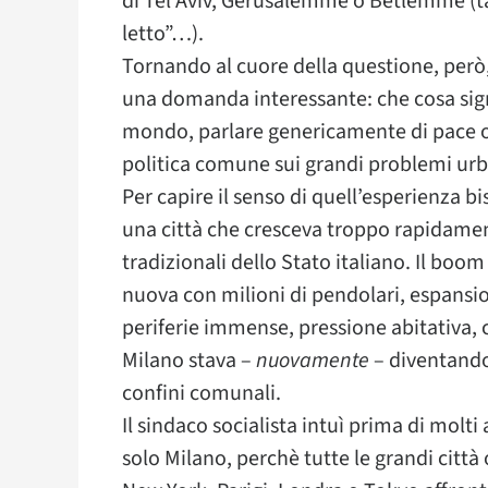
di Tel Aviv, Gerusalemme o Betlemme (talv
letto”…).
Tornando al cuore della questione, però,
una domanda interessante: che cosa signif
mondo, parlare genericamente di pace o
politica comune sui grandi problemi ur
Per capire il senso di quell’esperienza b
una città che cresceva troppo rapidamen
tradizionali dello Stato italiano. Il b
nuova con milioni di pendolari, espansio
periferie immense, pressione abitativa, c
Milano stava –
nuovamente
– diventando
confini comunali.
Il sindaco socialista intuì prima di molt
solo Milano, perchè tutte le grandi città 