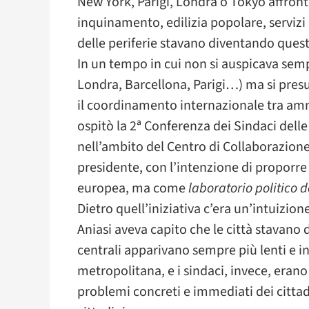
New York, Parigi, Londra o Tokyo affront
inquinamento, edilizia popolare, servizi s
delle periferie stavano diventando quest
In un tempo in cui non si auspicava sem
Londra, Barcellona, Parigi…) ma si presum
il coordinamento internazionale tra amm
ospitò la 2ª Conferenza dei Sindaci dell
nell’ambito del Centro di Collaborazione 
presidente, con l’intenzione di proporr
europea, ma come
laboratorio politico
Dietro quell’iniziativa c’era un’intuizion
Aniasi aveva capito che le città stavano 
centrali apparivano sempre più lenti e i
metropolitana, e i sindaci, invece, erano
problemi concreti e immediati dei cittadin