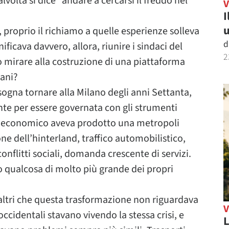
olta si dice “andare a cercarsi il freddo nel
I
u
 proprio il richiamo a quelle esperienze solleva
d
icava davvero, allora, riunire i sindaci del
2
 mirare alla costruzione di una piattaforma
bani?
isogna tornare alla Milano degli anni Settanta,
te per essere governata con gli strumenti
oom economico aveva prodotto una metropoli
ne dell’hinterland, traffico automobilistico,
onflitti sociali, domanda crescente di servizi.
 qualcosa di molto più grande dei propri
i altri che questa trasformazione non riguardava
occidentali stavano vivendo la stessa crisi, e
L