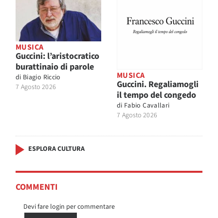
MUSICA
Guccini: l’aristocratico
burattinaio di parole
MUSICA
di
Biagio Riccio
Guccini. Regaliamogli
7 Agosto 2026
il tempo del congedo
di
Fabio Cavallari
7 Agosto 2026
ESPLORA CULTURA
COMMENTI
Devi fare login per commentare