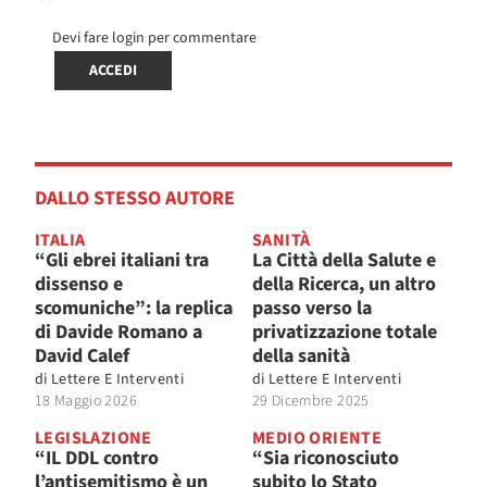
Devi fare login per commentare
ACCEDI
DALLO STESSO AUTORE
ITALIA
SANITÀ
“Gli ebrei italiani tra
La Città della Salute e
dissenso e
della Ricerca, un altro
scomuniche”: la replica
passo verso la
di Davide Romano a
privatizzazione totale
David Calef
della sanità
di
Lettere E Interventi
di
Lettere E Interventi
18 Maggio 2026
29 Dicembre 2025
LEGISLAZIONE
MEDIO ORIENTE
“IL DDL contro
“Sia riconosciuto
l’antisemitismo è un
subito lo Stato