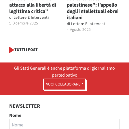
attacco alla libertà di
palestinese”: l’appello
legittima critica”
degli intellettuali ebrei
italiani
di
Lettere E Interventi
5 Dicembre 2025
di
Lettere E Interventi
4 Agosto 2025
TUTTI I POST
Gli Stati Generali è anche piattaforma di giornalismo
partecipativo
VUOI COLLABORARE ?
NEWSLETTER
Nome