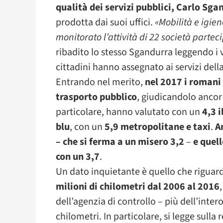
qualità dei servizi pubblici, Carlo Sga
prodotta dai suoi uffici.
«Mobilità e igie
monitorato l’attività di 22 società parteci
ribadito lo stesso Sgandurra leggendo i vo
cittadini hanno assegnato ai servizi dell
Entrando nel merito,
nel 2017 i romani
trasporto pubblico
, giudicandolo ancor 
particolare, hanno valutato con un
4,3 i
blu
, con un
5,9 metropolitane e taxi
.
A
– che si ferma a un misero 3,2
–
e quell
con un 3,7
.
Un dato inquietante è quello che riguar
milioni di chilometri dal 2006 al 2016
dell’agenzia di controllo – più dell’inte
chilometri. In particolare, si legge sulla 