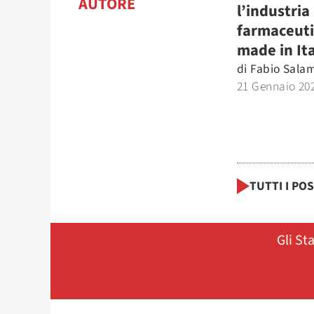
AUTORE
l’industria
farmaceut
made in It
di
Fabio Sala
21 Gennaio 20
TUTTI I PO
Gli St