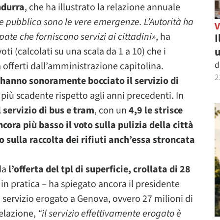
ndurra
, che ha illustrato la relazione annuale
ne pubblica sono le vere emergenze. L’Autorità ha
pate che forniscono servizi ai cittadini»
, ha
I
u
ti (calcolati su una scala da 1 a 10) che i
d
a offerti dall’amministrazione capitolina.
2
 hanno sonoramente bocciato il servizio di
più scadente rispetto agli anni precedenti. In
l servizio di bus e tram
, con un
4,9 le strisce
ncora più basso il voto sulla pulizia della città
o sulla raccolta dei rifiuti anch’essa stroncata
da
l’offerta del tpl di superficie, crollata di 28
, in pratica – ha spiegato ancora il presidente
ro servizio erogato a Genova, ovvero 27 milioni di
relazione,
“il servizio effettivamente erogato è