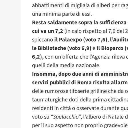
abbattimenti di migliaia di alberi per ra
una minima parte di essi.
Resta saldamente sopra la sufficienza i
cui va un 7,2
(in calo rispetto al 7,6 del 
spiccano
il Palaexpo (voto 7,6)
,
l’Audit
le Biblioteche (voto 6,9)
e
il Bioparco (
6,2),
con un’offerta che l’Agenzia rileva d
quelli della media nazionale.
Insomma, dopo due anni di amministraz
servizi pubblici di Roma risulta allar
delle rumorose tifoserie grilline che da 
taumaturgiche doti della prima cittadina 
residenti in città o osservate durante qu
voto su
“Spelacchio”
, l’albero di Natale 
per il suo aspetto non proprio gradevole.