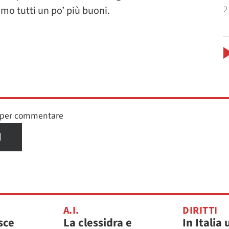
2
amo tutti un po’ più buoni.
n per commentare
I
A.I.
DIRITTI
sce
La clessidra e
In Italia