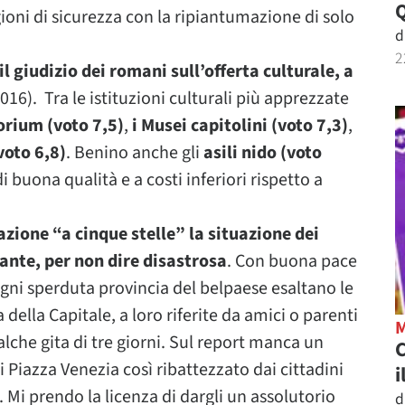
gioni di sicurezza con la ripiantumazione di solo
d
2
l giudizio dei romani sull’offerta culturale, a
2016). Tra le istituzioni culturali più apprezzate
orium (voto 7,5)
,
i Musei capitolini (voto 7,3)
,
voto 6,8)
. Benino anche gli
asili nido (voto
i buona qualità e a costi inferiori rispetto a
ione “a cinque stelle” la situazione dei
mante, per non dire disastrosa
. Con buona pace
ogni sperduta provincia del belpaese esaltano le
della Capitale, a loro riferite da amici o parenti
alche gita di tre giorni. Sul report manca un
C
di Piazza Venezia così ribattezzato dai cittadini
i
 Mi prendo la licenza di dargli un assolutorio
d