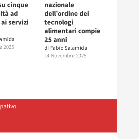
su cinque
nazionale
oltà ad
dell’ordine dei
ai servizi
tecnologi
alimentari compie
25 anni
lamida
e 2025
di
Fabio Salamida
14 Novembre 2025
ipativo