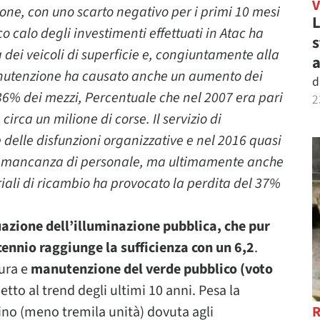
ne, con uno scarto negativo per i primi 10 mesi
L
co calo degli investimenti effettuati in Atac ha
s
dei veicoli di superficie e, congiuntamente alla
a
manutenzione ha causato anche un aumento dei
d
 36% dei mezzi, Percentuale che nel 2007 era pari
2
irca un milione di corse. Il servizio di
elle disfunzioni organizzative e nel 2016 quasi
 la mancanza di personale, ma ultimamente anche
iali di ricambio ha provocato la perdita del 37%
uazione dell’illuminazione pubblica, che pur
ennio raggiunge la sufficienza con un 6,2
.
cura e
manutenzione del verde pubblico (voto
etto al trend degli ultimi 10 anni. Pesa la
ino (meno tremila unità) dovuta agli