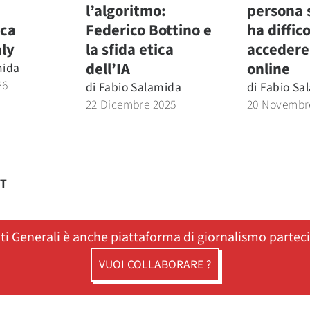
l’algoritmo:
persona 
ica
Federico Bottino e
ha diffic
aly
la sfida etica
accedere 
dell’IA
online
mida
26
di
Fabio Salamida
di
Fabio Sa
22 Dicembre 2025
20 Novembr
ST
ati Generali è anche piattaforma di giornalismo partec
VUOI COLLABORARE ?