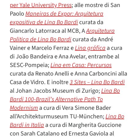
per Yale University Press
; alle mostre di San
Paolo
Maneiras de Expor: Arquitetura
expositiva de Lina Bo Bardi
curata da
Giancarlo Latorraca al MCB, A
Arquitetura
Politica de Lina Bo Bardi
curata da André
Vainer e Marcelo Ferraz e
Lina gráfica
a cura
di João Bandeira e Ana Avelar, entrambe al
SESC-Pompeia;
Lina em Casa: Percursos
curata da Renato Anelli e Anna Carboncini alla
Casa de Vidro. E inoltre
3 Sites – Lina Bo Bardi
al Johan Jacobs Museum di Zurigo;
Lina Bo
Bardi 100-Brazil’s Alternative Path To
Modernism
a cura di Vera Simone Bader
all’Architekturmuseum TU-München;
Lina Bo
Bardi in Italia
a cura di Margherita Guccione
con Sarah Catalano ed Ernesta Gaviola al