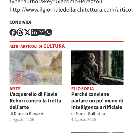
type=author&key=Giacomo+Pirazzoli
http://www.ilgiornaledellarchitettura.com/artico
CONDIVIDI
CULTURA
ALTRI ARTICOLI DI
ARTE
FILOSOFIA
L’acquerello di Flavia
Perché conviene
Rebori contro la fretta
parlare un po’ meno di
dell’arte
intelligenza artificiale
di
Daniela Benazzi
di
Marco Gallarino
5 Agosto 2026
4 Agosto 2026