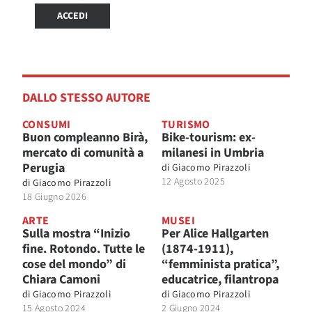
ACCEDI
DALLO STESSO AUTORE
CONSUMI
TURISMO
Buon compleanno Birà,
Bike-tourism: ex-
mercato di comunità a
milanesi in Umbria
Perugia
di
Giacomo Pirazzoli
12 Agosto 2025
di
Giacomo Pirazzoli
18 Giugno 2026
ARTE
MUSEI
Sulla mostra “Inizio
Per Alice Hallgarten
fine. Rotondo. Tutte le
(1874-1911),
cose del mondo” di
“femminista pratica”,
Chiara Camoni
educatrice, filantropa
di
Giacomo Pirazzoli
di
Giacomo Pirazzoli
15 Agosto 2024
2 Giugno 2024