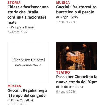
STORIA
MUSICA
Chiesa e fascismo: una
Guccini: l’aristocratico
storia che l’Italia
burattinaio di parole
continua a raccontare
di
Biagio Riccio
male
7 Agosto 2026
di
Pasquale Hamel
7 Agosto 2026
TEATRO
Passa per Cimbelino la
nuova strada dell’Opra
MUSICA
di
Paolo Randazzo
Guccini. Regaliamogli
6 Agosto 2026
il tempo del congedo
di
Fabio Cavallari