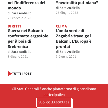
nell’indifferenza del
“neutralità putiniana”
mondo
di
Zara Audiello
23 Giugno 2022
di
Zara Audiello
7 Febbraio 2025
DIRITTI
CLIMA
Guerra nei Balcani:
L’onda verde di
confermato ergastolo
Zagabria travolge i
per il boia di
Balcani. L’Europa è
Srebrenica
pronta?
di
Zara Audiello
di
Zara Audiello
8 Giugno 2021
5 Giugno 2021
TUTTI I POST
Gli Stati Generali è anche piattaforma di giornalismo
partecipativo
VUOI COLLABORARE ?