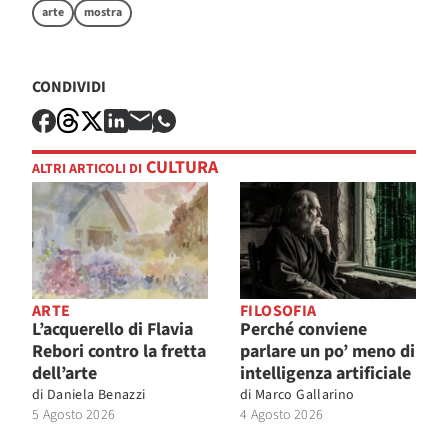
arte
mostra
CONDIVIDI
CULTURA
ALTRI ARTICOLI DI
ARTE
FILOSOFIA
L’acquerello di Flavia
Perché conviene
Rebori contro la fretta
parlare un po’ meno di
dell’arte
intelligenza artificiale
di
Daniela Benazzi
di
Marco Gallarino
5 Agosto 2026
4 Agosto 2026