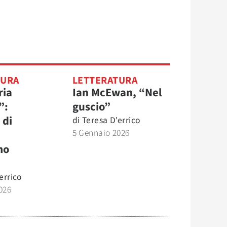
TURA
LETTERATURA
ria
Ian McEwan, “Nel
”:
guscio”
 di
di
Teresa D'errico
5 Gennaio 2026
mo
errico
026