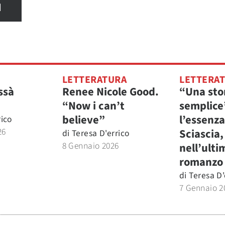
I
LETTERATURA
LETTERA
ssà
Renee Nicole Good.
“Una sto
“Now i can’t
semplice
believe”
l’essenza
rico
26
Sciascia,
di
Teresa D'errico
8 Gennaio 2026
nell’ulti
romanzo
di
Teresa D'
7 Gennaio 2