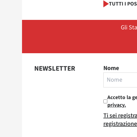
TUTTI I PO
Gli St
NEWSLETTER
Nome
Accetto la g
privacy.
Ti sei regist
registrazione