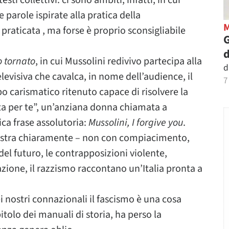
sti collettivi: ci sono ambiti, infatti, in cui
 parole ispirate alla pratica della
praticata , ma forse è proprio sconsigliabile
G
d
 tornato
, in cui Mussolini redivivo partecipa alla
d
levisiva che cavalca, in nome dell’audience, il
7
po carismatico ritenuto capace di risolvere la
ta per te”, un’anziana donna chiamata a
ica frase assolutoria:
Mussolini, I forgive you
.
si mostra chiaramente – non con compiacimento,
del futuro, le contrapposizioni violente,
azione, il razzismo raccontano un’Italia pronta a
i nostri connazionali il fascismo è una cosa
itolo dei manuali di storia, ha perso la