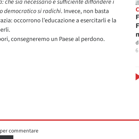
che sia necessario e sufficiente diffondere i
ito democratico si radichi
. Invece, non basta
F
azia: occorrono l’educazione a esercitarli e la
F
erli.
n
pori, consegneremo un Paese al perdono.
d
6
n per commentare