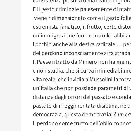
consistenza plastica della realtà: l’igno
E il gesto criminale palesemente di matr
viene ridimensionato come il gesto folle 
estremista fanatico, il frutto, certo disto
un’immigrazione fuori controllo: alibi aut
l’occhio anche alla destra radicale … per
del perdono inconsciamente si fa strada
Il Paese ritratto da Miniero non ha memo
e non studia, che si curva irrimediabilm
vita reale, che invidia a Mussolini la forza
un’Italia che non possiede parametri di 
distanze dagli orrori del passato e con
passato di irreggimentata disiplina, ne a
democrazia, questa democrazia,
è un ca
Il perdono come frutto dell’oblio connota