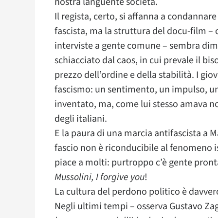
nostra languente società.
Il regista, certo, si affanna a condannare 
fascista, ma la struttura del docu-film 
interviste a gente comune – sembra dimo
schiacciato dal caos, in cui prevale il b
prezzo dell’ordine e della stabilità. I gio
fascismo: un sentimento, un impulso, u
inventato, ma, come lui stesso amava no
degli italiani.
E la paura di una marcia antifascista a 
fascio non è riconducibile al fenomeno is
piace a molti: purtroppo c’è gente pronta
Mussolini, I forgive you
!
La cultura del perdono politico è davve
Negli ultimi tempi – osserva Gustavo Za