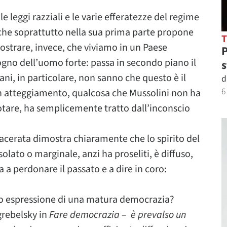
le leggi razziali e le varie efferatezze del regime
– che soprattutto nella sua prima parte propone
strare, invece, che viviamo in un Paese
P
isogno dell’uomo forte: passa in secondo piano il
s
vani, in particolare, non sanno che questo è il
d
6
n atteggiamento, qualcosa che Mussolini non ha
tare, ha semplicemente tratto dall’inconscio
Macerata dimostra chiaramente che lo spirito del
olato o marginale, anzi ha proseliti, è diffuso,
 a perdonare il passato e a dire in coro:
ro espressione di una matura democrazia?
grebelsky in
Fare democrazia
–
è prevalso un