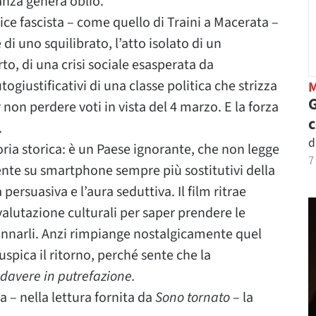
ranza genera oblio.
ice fascista – come quello di Traini a Macerata –
di uno squilibrato, l’atto isolato di un
rto, di una crisi sociale esasperata da
ogiustificativi di una classe politica che strizza
G
 non perdere voti in vista del 4 marzo. E la forza
.
d
ria storica: è un Paese ignorante, che non legge
7
ente su smartphone sempre più sostitutivi della
 persuasiva e l’aura seduttiva. Il film ritrae
valutazione culturali per saper prendere le
dannarli. Anzi rimpiange nostalgicamente quel
uspica il ritorno, perché sente che la
davere in putrefazione.
 – nella lettura fornita da
Sono tornato
– la